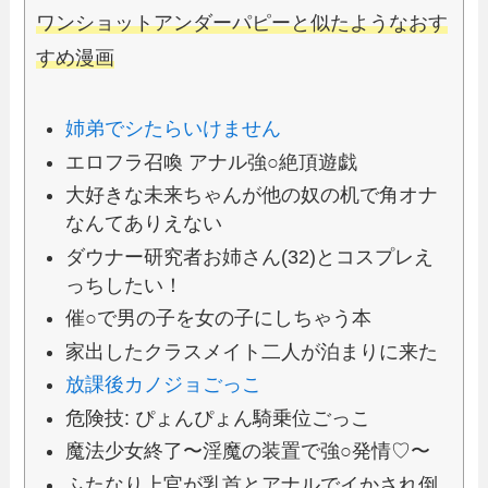
ワンショットアンダーパピーと似たようなおす
すめ漫画
姉弟でシたらいけません
エロフラ召喚 アナル強○絶頂遊戯
大好きな未来ちゃんが他の奴の机で角オナ
なんてありえない
ダウナー研究者お姉さん(32)とコスプレえ
っちしたい！
催○で男の子を女の子にしちゃう本
家出したクラスメイト二人が泊まりに来た
放課後カノジョごっこ
危険技: ぴょんぴょん騎乗位ごっこ
魔法少女終了〜淫魔の装置で強○発情♡〜
ふたなり上官が乳首とアナルでイかされ倒