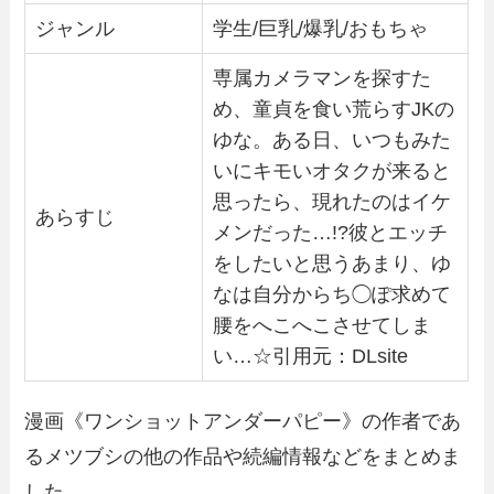
ジャンル
学生/巨乳/爆乳/おもちゃ
専属カメラマンを探すた
め、童貞を食い荒らすJKの
ゆな。ある日、いつもみた
いにキモいオタクが来ると
思ったら、現れたのはイケ
あらすじ
メンだった…!?彼とエッチ
をしたいと思うあまり、ゆ
なは自分からち◯ぽ求めて
腰をへこへこさせてしま
い…☆引用元：DLsite
漫画《ワンショットアンダーパピー》の作者であ
るメツブシの他の作品や続編情報などをまとめま
した。