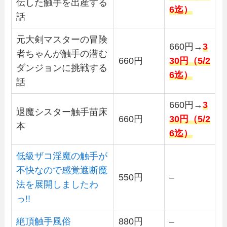
伝した触手を出産する
6迄）
話
元大剣マスターの冒険
660円→
3
者ちゃんが触手の潜む
660円
30円（5/2
ダンジョンに挑戦する
6迄）
話
660円→
3
退魔シスター触手苗床
660円
30円（5/2
本
6迄）
低級ザコ淫魔の触手が
不快なので感覚遮断魔
550円
–
法を展開しましたわ
っ!!
絶頂触手風俗
880円
–