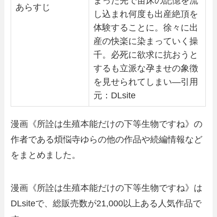
まった先で苗床の記憶を流
あらすじ
し込まれ何度も出産絶頂を
体験することに。徐々に出
産の快楽に染まっていく操
千。必死に欲求に抗おうと
するも立派な孕ませの象徴
を見せられてしまい―引用
元：DLsite
漫画《所詮は生殖本能だけの下等生物ですね》の
作者である煩悩寺ゆらの他の作品や続編情報など
をまとめました。
漫画《所詮は生殖本能だけの下等生物ですね》は
DLsiteで、総販売数が21,000以上ある人気作品で