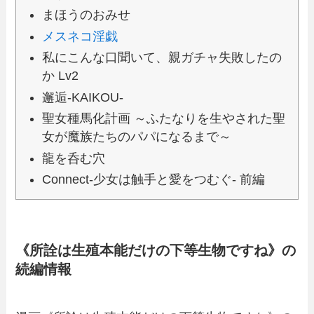
まほうのおみせ
メスネコ淫戯
私にこんな口聞いて、親ガチャ失敗したの
か Lv2
邂逅-KAIKOU-
聖女種馬化計画 ～ふたなりを生やされた聖
女が魔族たちのパパになるまで～
龍を呑む穴
Connect-少女は触手と愛をつむぐ- 前編
《所詮は生殖本能だけの下等生物ですね》の
続編情報