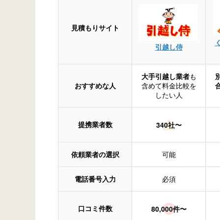
見積もりサイト
引越し侍
大手引越し業者
も
おすすめな人
含めて料金比較を
したい人
提携業者数
340社〜
依頼業者の選択
可能
電話番号入力
必須
口コミ件数
80,000件〜