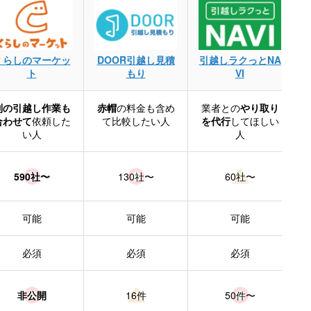
くらしのマーケッ
DOOR引越し見積
引越しラクっとNA
ト
もり
VI
別の引越し作業も
赤帽
の料金も含め
業者との
やり取り
合わせて
依頼した
て比較したい人
を代行
してほしい
い人
人
590社〜
130社〜
60社〜
可能
可能
可能
必須
必須
必須
非公開
16件
50件〜