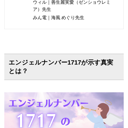
ウィル｜善生麗実愛（ゼンショウレミ
ア）先生
みん電｜海風 めぐり先生
エンジェルナンバー1717が示す真実
とは？