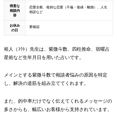
得意な
恋愛全般、複雑な恋愛（不倫・復縁・離婚）、人生
相談内
相談など
容
お休み
要確認
の日
裕人（ﾕｳﾄ）先生は、
紫微斗数、四柱推命、宿曜占
星術など生年月日を用いた占いです。
メインとする紫微斗数で
相談者
悩みの原因を特定
し、解決の道筋を組み立ててくれます。
また、的中率だけでなく
伝えてくれるメッセージの
多さからも、幅広いお客様から支持されています。