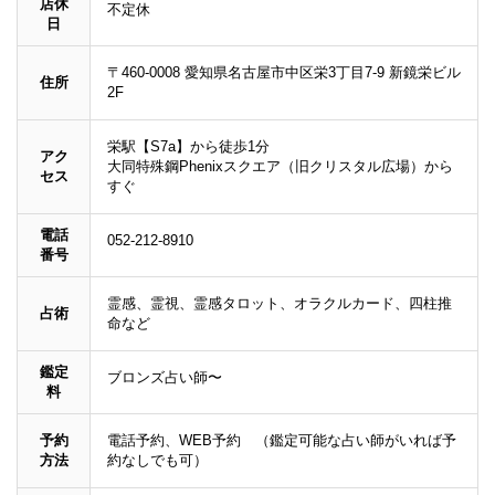
店休
不定休
日
〒460-0008 愛知県名古屋市中区栄3丁目7-9 新鏡栄ビル
住所
2F
栄駅【S7a】から徒歩1分
アク
大同特殊鋼Phenixスクエア（旧クリスタル広場）から
セス
すぐ
電話
052-212-8910
番号
霊感、霊視、霊感タロット、オラクルカード、四柱推
占術
命など
鑑定
ブロンズ占い師〜
料
予約
電話予約、WEB予約 （鑑定可能な占い師がいれば予
方法
約なしでも可）