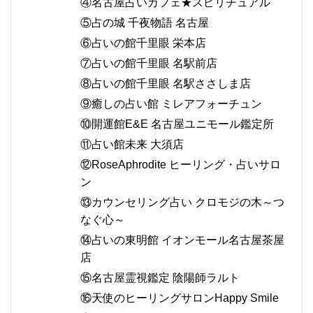
④名古屋占いカフェ★スピリチュアル
⑤占の城 千夜物語 名古屋
⑥占いの館千里眼 栄本店
⑦占いの館千里眼 名駅前店
⑧占いの館千里眼 名駅ささしま店
⑨癒しの占い館 ミレアフォーチュン
⑩開運館E&E 名古屋ユニモール鑑定所
⑪占い館未来 大須店
⑫RoseAphrodite ヒーリング・占いサロ
ン
⑬カウンセリング占い クロモジの木～つ
なぐ心～
⑭占いの東明館 イオンモール名古屋茶屋
店
⑮名古屋霊視鑑定 陰陽師ラルト
⑯天使のヒーリングサロンHappy Smile