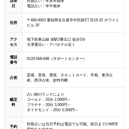
店休
対面占い：年末年始休
日
電話占い：年中無休
〒460-0003 愛知県名古屋市中区錦3丁目15-32 ホワイト
住所
ビル 2F
アク
地下鉄東山線 栄駅2番出口 徒歩3分
セス
大津通沿い・アパホテル近く
電話
0120-568-698（サポートセンター）
番号
霊感、霊視、透視、タロットカード、手相、東洋占
占術
術、西洋占術、妙性判断
占い師のランクにより
鑑定
ゴールド：20分 2,000円～
料
プラチナ：20分 3,000円～
ダイヤモンド：20分 5,000円～
対面占いは当日予約は電話でも可能。前日までのWEB
予約