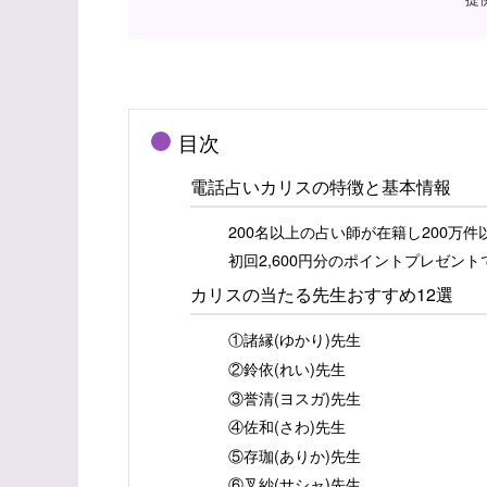
目次
電話占いカリスの特徴と基本情報
200名以上の占い師が在籍し200万
初回2,600円分のポイントプレゼン
カリスの当たる先生おすすめ12選
①諸縁(ゆかり)先生
②鈴依(れい)先生
③誉清(ヨスガ)先生
④佐和(さわ)先生
⑤存珈(ありか)先生
⑥叉紗(サシャ)先生