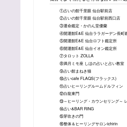
①占いの館千里眼 仙台駅前店
②占いの館千里眼 仙台駅前西口店
③運命鑑定・かのん堂優蘭
④開運館E&E 仙台ララガーデン長町
⑤開運館E&E 仙台ロフト鑑定所
⑥開運館E&E 仙台イオン鑑定所
⑦タロット ZOLLA
⑧満月ミモ座 しほの占いと占い教室
⑨占い館まねき猫
⑩占いcafe FLAQS(フラックス)
⑪占いヒーリングルームドルフィン
⑫白龍東門
⑬～ヒーリング・カウンセリング～ 
⑭占い&BAR RING
⑮芽吹きの門
⑯整体＆ヒーリングサロンichirin