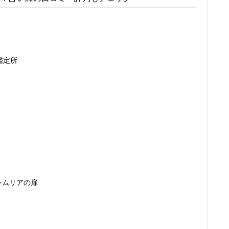
鑑定所
レムリアの扉