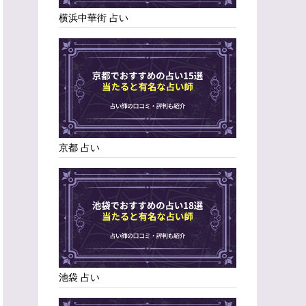
横浜中華街 占い
京都 占い
池袋 占い