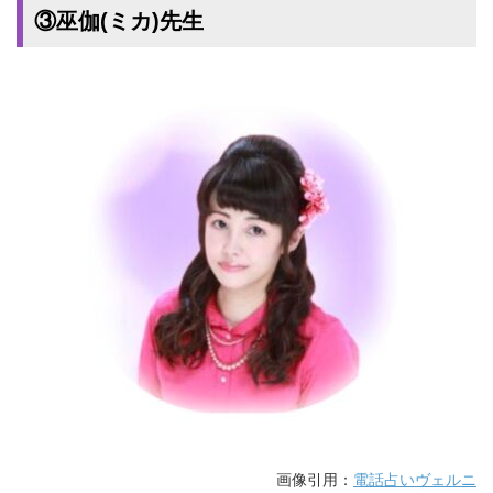
③巫伽(ミカ)先生
画像引用：
電話占いヴェルニ