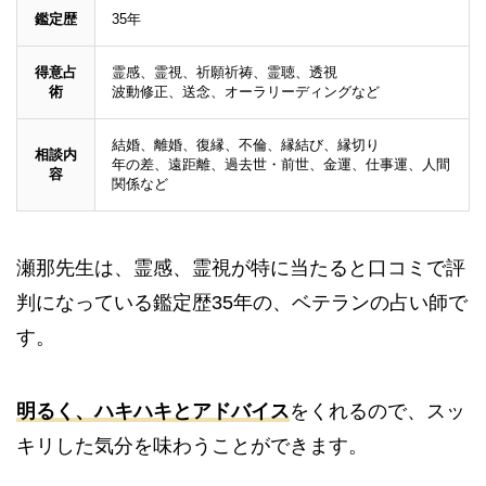
鑑定歴
35年
得意占
霊感、霊視、祈願祈祷、霊聴、透視
術
波動修正、送念、オーラリーディングなど
結婚、離婚、復縁、不倫、縁結び、縁切り
相談内
年の差、遠距離、過去世・前世、金運、仕事運、人間
容
関係など
瀬那先生は、霊感、霊視が特に当たると口コミで評
判になっている鑑定歴35年の、ベテランの占い師で
す。
明るく、ハキハキとアドバイス
をくれるので、スッ
キリした気分を味わうことができます。