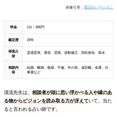
画像引用：
電話占いヴェルニ
料金
1分：490円
鑑定歴
28年
得意占
霊感霊視、透視、霊聴、波動修正、四柱推命、風水
術
相談内
結婚、離婚、復縁、不倫、年の差、遠距離、金運、仕
容
事運など
清流先生は、
相談者が頭に思い浮かべる人や縁のあ
る物からビジョンを読み取る力が冴えて
いて、当た
ると言われる占い師です。