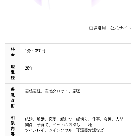
画像引用：公式サイト
料
1分：390円
金
鑑
28年
定
歴
得
霊感霊視、霊感タロット、霊聴
意
占
術
相
結婚、離婚、恋愛、縁結び、縁切り、仕事、金運、人間
談
関係、子育て、ペットの気持ち、土地、
内
ツインレイ、ツインソウル、守護霊対話など
容