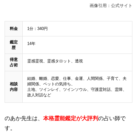
画像引用：公式サイト
料金
1分：340円
鑑定
14年
歴
得意
霊感霊視、霊感タロット、透視
占術
結婚、離婚、恋愛、仕事、金運、人間関係、子育て、夫
相談
婦関係、ペットの気持ち、
内容
土地、ツインレイ、ツインソウル、守護霊対話、霊障、
故人対話など
のあか先生は、
本格霊能鑑定が大評判
の占い師で
す。