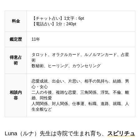
【チャット占い】1文字：6pt
料金
【電話占い】1分：240pt
鑑定歴
11年
タロット、オラクルカード、ルノルマンカード、占星
得意占
術
術
数秘術、ヒーリング、カウンセリング
恋愛成就、出会い、片思い、相手の気持ち、結婚、男
心・女心
相談内
二人の今後、複雑な恋愛、三角関係、浮気、不倫、離
容
婚、同性愛
人間関係、対人関係、仕事運、転職、進路、就職、人
生全般など
Luna（ルナ）先生は寺院で生まれ育ち、
スピリチュ