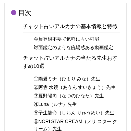
目次
チャット占いアルカナの基本情報と特徴
会員登録不要で気軽に占い可能
対面鑑定のような臨場感ある動画鑑定
チャット占いアルカナの当たる先生おす
すめ10選
①陽愛ミナ（ひより みな）先生
②阿雲 水鏡（あうん すいきょう）先生
③夏野陽向（なつのひなた）先生
④Luna（ルナ）先生
⑤子生龍命（しおん りゅうめい）先生
⑥NORI STAR CREAM（ノリ スター ク
リーム）先生