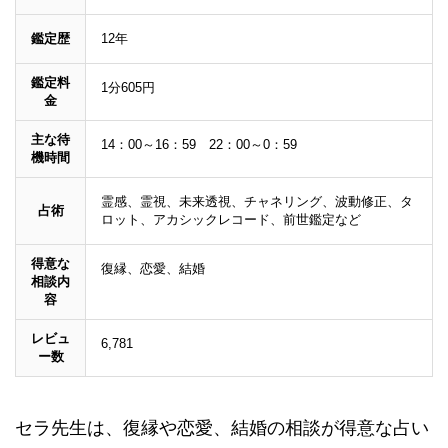
鑑定歴
12年
鑑定料
1分605円
金
主な待
14：00～16：59 22：00～0：59
機時間
霊感、霊視、未来透視、チャネリング、波動修正、タ
占術
ロット、アカシックレコード、前世鑑定など
得意な
復縁、恋愛、結婚
相談内
容
レビュ
6,781
ー数
セラ先生は、復縁や恋愛、結婚の相談が得意な占い