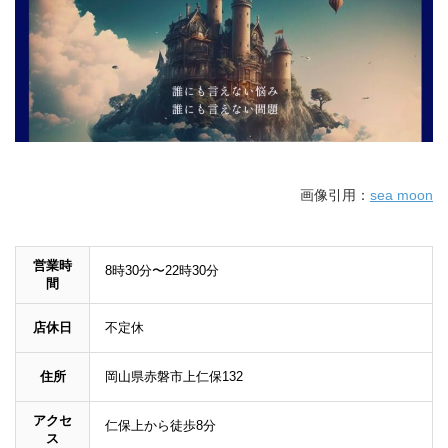
画像引用：
sea moon
営業時
8時30分〜22時30分
間
店休日
不定休
住所
岡山県赤磐市上仁保132
アクセ
仁保上から徒歩8分
ス