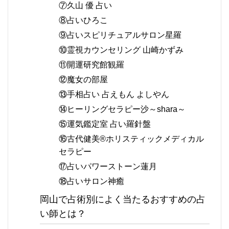
⑦久山 優 占い
⑧占いひろこ
⑨占いスピリチュアルサロン星羅
⑩霊視カウンセリング 山崎かずみ
⑪開運研究館観羅
⑫魔女の部屋
⑬手相占い 占えもん よしやん
⑭ヒーリングセラピー沙～shara～
⑮運気鑑定室 占い羅針盤
⑯古代健美®︎ホリスティックメディカル
セラピー
⑰占いパワーストーン蓮月
⑱占いサロン神癒
岡山で占術別によく当たるおすすめの占
い師とは？