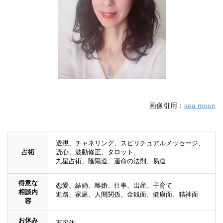
画像引用：
sea moon
透視、チャネリング、スピリチュアルメッセージ、
占術
読心、波動修正、タロット、
九星占術、陰陽道、運命の法則、易道
得意な
恋愛、結婚、離婚、仕事、出産、子育て
相談内
進路、家庭、人間関係、金銭面、健康面、精神面
容
お休み
不定休