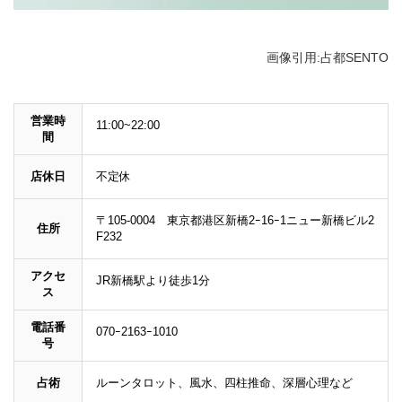
画像引用:占都SENTO
営業時
11:00~22:00
間
店休日
不定休
〒105-0004 東京都港区新橋2ｰ16ｰ1ニュー新橋ビル2
住所
F232
アクセ
JR新橋駅より徒歩1分
ス
電話番
070ｰ2163ｰ1010
号
占術
ルーンタロット、風水、四柱推命、深層心理など