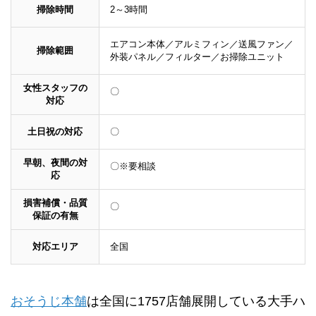
掃除時間
2～3時間
エアコン本体／アルミフィン／送風ファン／
掃除範囲
外装パネル／フィルター／お掃除ユニット
女性スタッフの
〇
対応
土日祝の対応
〇
早朝、夜間の対
〇※要相談
応
損害補償・品質
〇
保証の有無
対応エリア
全国
おそうじ本舗
は全国に1757店舗展開している大手ハ