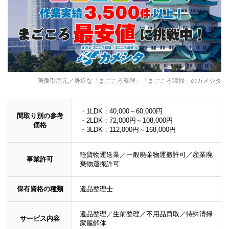
画像引用元／身近な「まごころ整理」「まごころ清掃」のカメシタ
・1LDK：40,000～60,000円
間取り別の参考
・2LDK：72,000円～108,000円
価格
・3LDK：112,000円～168,000円
軽貨物運送業／一般廃棄物運搬許可／産業廃
事業許可
棄物運搬許可
保有資格の種類
遺品整理士
遺品整理／生前整理／不用品買取／特殊清掃
サービス内容
家屋解体