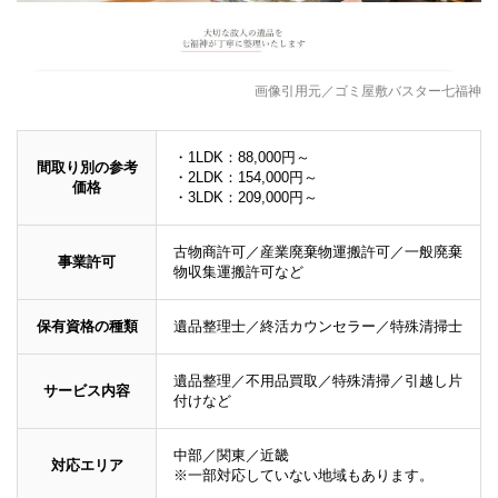
画像引用元／ゴミ屋敷バスター七福神
・1LDK：88,000円～
間取り別の参考
・2LDK：154,000円～
価格
・3LDK：209,000円～
古物商許可／産業廃棄物運搬許可／一般廃棄
事業許可
物収集運搬許可など
保有資格の種類
遺品整理士／終活カウンセラー／特殊清掃士
遺品整理／不用品買取／特殊清掃／引越し片
サービス内容
付けなど
中部／関東／近畿
対応エリア
※一部対応していない地域もあります。