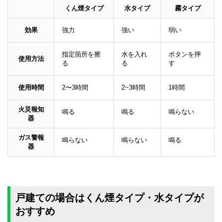
くん煙タイプ
水タイプ
霧タイプ
効果
強力
強い
弱い
指定箇所を擦
水を入れ
ボタンを押
使用方法
る
る
す
使用時間
2〜3時間
2~3時間
1時間
火災報知
鳴る
鳴る
鳴らない
器
ガス警報
鳴らない
鳴らない
鳴る
器
戸建ての場合はくん煙タイプ・水タイプが
おすすめ