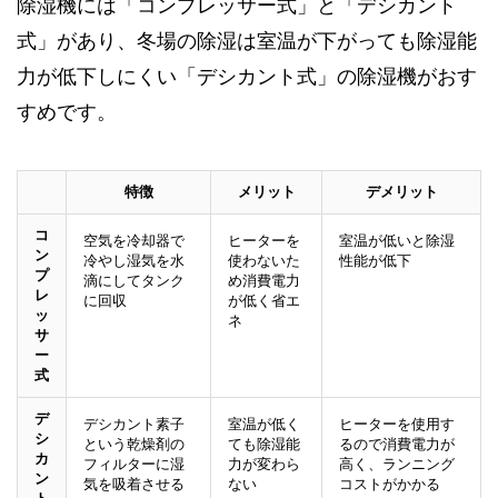
除湿機には「コンプレッサー式」と「デシカント
式」があり、冬場の除湿は室温が下がっても除湿能
力が低下しにくい「デシカント式」の除湿機がおす
すめです。
特徴
メリット
デメリット
コ
空気を冷却器で
ヒーターを
室温が低いと除湿
ン
冷やし湿気を水
使わないた
性能が低下
プ
滴にしてタンク
め消費電力
レ
に回収
が低く省エ
ッ
ネ
サ
ー
式
デ
デシカント素子
室温が低く
ヒーターを使用す
シ
という乾燥剤の
ても除湿能
るので消費電力が
カ
フィルターに湿
力が変わら
高く、ランニング
ン
気を吸着させる
ない
コストがかかる