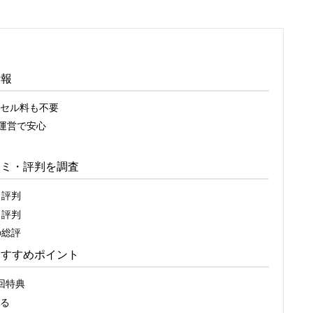
情報
セル料も不要
運営で安心
コミ・評判を調査
・評判
・評判
の総評
おすすめポイント
回特典
る