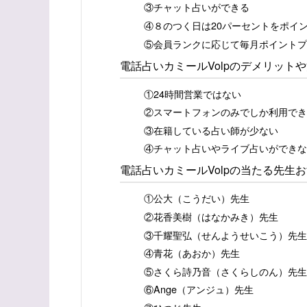
③チャット占いができる
④８のつく日は20パーセントをポイ
⑤会員ランクに応じて毎月ポイントプ
電話占いカミールVolpのデメリット
①24時間営業ではない
②スマートフォンのみでしか利用でき
③在籍している占い師が少ない
④チャット占いやライブ占いができな
電話占いカミールVolpの当たる先生お
①公大（こうだい）先生
②花香美樹（はなかみき）先生
③千耀聖弘（せんようせいこう）先生
④青花（あおか）先生
⑤さくら詩乃音（さくらしのん）先生
⑥Ange（アンジュ）先生