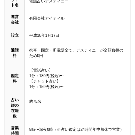
電話占いデスティニー
ト名
運営
有限会社アイティル
会社
設立
平成18年1月17日
通話
携帯・固定・IP電話全て、デスティニーが全額負担の
料
ため0円
【電話占い】
鑑定
1
分：
189
円(税込)〜
料
【チャット占い】
1
分：
159
円(税込)〜
占い
約75名
師の
在籍
数
営業
9時〜深夜0時（※
占い鑑定は24時間年中無休で営業）
時間