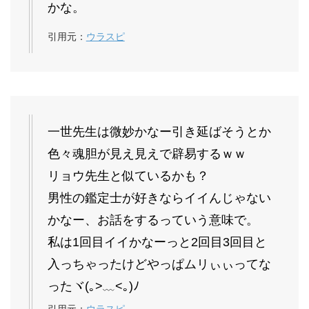
かな。
引用元：
ウラスピ
一世先生は微妙かなー引き延ばそうとか
色々魂胆が見え見えで辟易するｗｗ
リョウ先生と似ているかも？
男性の鑑定士が好きならイイんじゃない
かなー、お話をするっていう意味で。
私は1回目イイかなーっと2回目3回目と
入っちゃったけどやっぱムリぃぃってな
ったヾ(｡>﹏<｡)ﾉ