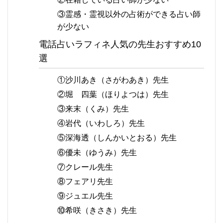
③霊感・霊視以外の占術ができる占い師
が少ない
電話占いラフィネ人気の先生おすすめ10
選
①沙川あき（さがわあき）先生
②堀 四葉（ほりよつは）先生
③来末（くみ）先生
④岩代（いわしろ）先生
⑤深海透（しんかいとおる）先生
⑥優未（ゆうみ）先生
⑦クレール先生
⑧フェアリ先生
⑨ジュエル先生
⑩希咲（きさき）先生