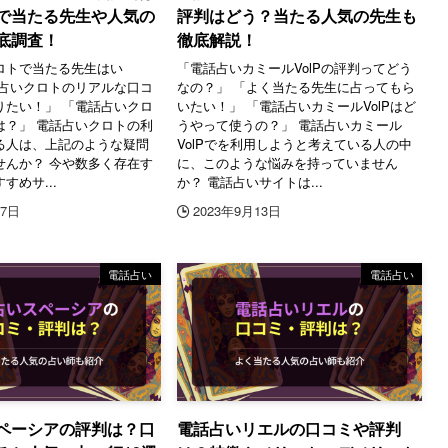
で当たる先生や人気の
評判はどう？当たる人気の先生も
底調査！
徹底解説！
ロトで当たる先生はい
「電話占いカミールVolPの評判ってどう
話占いクロトのリアルな口コ
なの？」 「よく当たる先生に占ってもら
りたい！」 「電話占いクロ
いたい！」 「電話占いカミールVolPはど
は？」 電話占いクロトの利
うやって使うの？」 電話占いカミール
る人は、上記のような疑問
VolPでを利用しようと考えている人の中
せんか？ 今や数多く存在す
に、このような悩みを持っていません
すめサ...
か？ 電話占いサイトは...
17日
2023年9月13日
電話占い
電話占い
ペーシアの評判は？口
電話占いリエルの口コミや評判