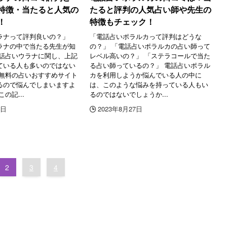
特徴・当たると人気の
たると評判の人気占い師や先生の
！
特徴もチェック！
ラナって評判良いの？」
「電話占いポラルカって評判はどうな
ラナの中で当たる先生が知
の？」 「電話占いポラルカの占い師って
電話占いウラナに関し、上記
レベル高いの？」 「ステラコールで当た
ている人も多いのではない
る占い師っているの？」 電話占いポラル
 無料の占いおすすめサイト
カを利用しようか悩んでいる人の中に
るので悩んでしまいますよ
は、このような悩みを持っている人もい
の記...
るのではないでしょうか...
6日
2023年8月27日
2
3
4