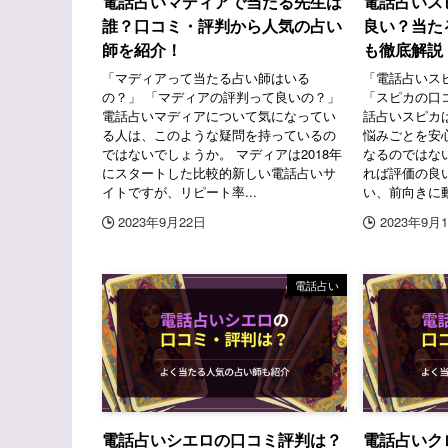
電話占いマディアで当たる先生は
電話占いス
誰？口コミ・評判から人気の占い
良い？当た
師を紹介！
も徹底解説
「マディアって当たる占い師はいる
「電話占いス
の？」 「マディアの評判って良いの？」
「スピカの口
電話占いマディアについて気になってい
話占いスピカ
る人は、このような疑問を持っているの
悩みごとを安
ではないでしょうか。 マディアは2018年
なるのではな
にスタートした比較的新しい電話占いサ
れば評価の良
イトですが、リピート率...
い、前向きに動
2023年9月22日
2023年9月
電話占い
電話占いシエロの口コミ評判は？
電話占いク