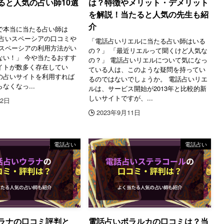
ると人気の占い師10選
は？特徴やメリット・デメリット
を解説！当たると人気の先生も紹
介
で本当に当たる占い師は
話占いスペーシアの口コミや
「電話占いリエルに当たる占い師はいる
「スペーシアの利用方法がい
の？」 「最近リエルって聞くけど人気な
ない！」 今や当たるおすす
の？」 電話占いリエルについて気になっ
イトが数多く存在してい
ている人は、このような疑問を持ってい
の占いサイトを利用すれば
るのではないでしょうか。 電話占いリエ
なくなっ...
ルは、サービス開始が2013年と比較的新
しいサイトですが、...
12日
2023年9月11日
電話占い
電話占い
ラナの口コミ評判と
電話占いポラルカの口コミは？当