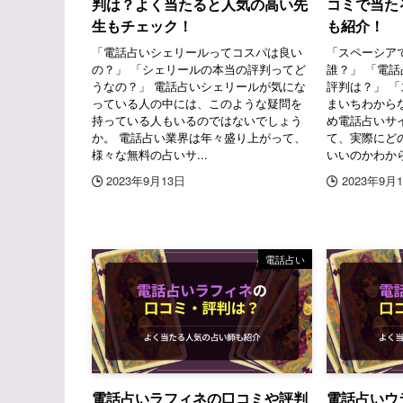
判は？よく当たると人気の高い先
コミで当た
生もチェック！
も紹介！
「電話占いシェリールってコスパは良い
「スペーシア
の？」 「シェリールの本当の評判ってど
誰？」 「電
うなの？」 電話占いシェリールが気にな
評判は？」 
っている人の中には、このような疑問を
まいちわから
持っている人もいるのではないでしょう
め電話占いサ
か。 電話占い業界は年々盛り上がって、
て、実際にど
様々な無料の占いサ...
いいのかわから
2023年9月13日
2023年9月
電話占い
電話占いラフィネの口コミや評判
電話占いウ