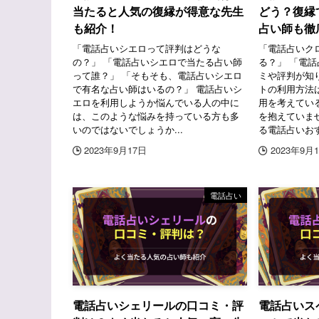
当たると人気の復縁が得意な先生
どう？復縁
も紹介！
占い師も徹
「電話占いシエロって評判はどうな
「電話占いク
の？」 「電話占いシエロで当たる占い師
る？」 「電
って誰？」 「そもそも、電話占いシエロ
ミや評判が知
で有名な占い師はいるの？」 電話占いシ
トの利用方法
エロを利用しようか悩んでいる人の中に
用を考えてい
は、このような悩みを持っている方も多
を抱えていま
いのではないでしょうか...
る電話占いおす
2023年9月17日
2023年9月
電話占い
電話占いシェリールの口コミ・評
電話占いス