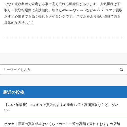
でなく複数業者で査定する事で高く売れる可能性があります。 人気機種は下
取り・買取相場共に高騰傾向、壊れたiPhoneやXperiaなどAndroidスマホ買取
おすすめ業者でも高く売れるタイミングです。 スマホをより高い値段で売る
具体的な方法も […]
最近の投稿
【2025年最新】フィギュア買取おすすめ業者19選！高価買取ならどこがい
い？
ポケカ｜旧裏の買取相場はいくら？カード一覧や高額で売れるおすすめ店舗