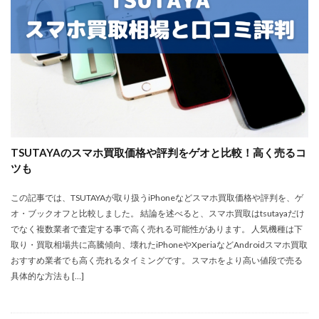
TSUTAYAのスマホ買取価格や評判をゲオと比較！高く売るコ
ツも
この記事では、TSUTAYAが取り扱うiPhoneなどスマホ買取価格や評判を、ゲ
オ・ブックオフと比較しました。 結論を述べると、スマホ買取はtsutayaだけ
でなく複数業者で査定する事で高く売れる可能性があります。 人気機種は下
取り・買取相場共に高騰傾向、壊れたiPhoneやXperiaなどAndroidスマホ買取
おすすめ業者でも高く売れるタイミングです。 スマホをより高い値段で売る
具体的な方法も […]