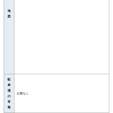
地
図
駐
車
場
記載なし
の
有
無