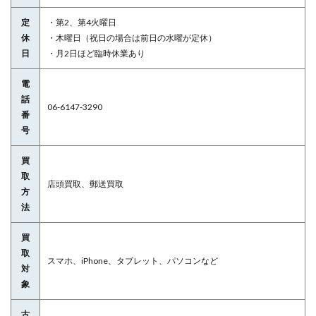
定
・第2、第4火曜日
休
・木曜日（祝日の場合は前日の水曜が定休）
日
・月2日ほど臨時休業あり
電
話
06-6147-3290
番
号
買
取
店頭買取、郵送買取
方
法
買
取
スマホ、iPhone、タブレット、パソコンなど
対
象
古