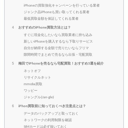
iPhoneの買取強化キャンペーンを行っている業者
ジャンク品iPhoneも買い取ってくれる業者
最低買取金額を保証してくれる業者
おすすめのiPhone買取方法とは？
4
すぐに現金化したいなら買取業者に持ち込み
新しいiPhoneを購入するなら下取りサービス
自分が納得する金額で売りたいならフリマ
隙間時間でまとめて売るなら出張・宅配買取
梅田でiPhoneを売るなら宅配買取！おすすめ5選を紹介
5
ネットオフ
リサイクルネット
mmoba買取
ワッピー
ジャングル(Jan-gle)
iPhon買取前に知っておくべき注意点とは？
6
データのバックアップと取っておく
ネットワークの利用制限を確認
SIMカードは必ず抜いておく