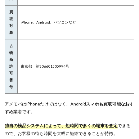
買
取
iPhone、Android、パソコンなど
対
象
古
物
商
許
東京都 第306601505994号
可
番
号
アメモバはiPhoneだけではなく、Android
スマホも買取可能なおす
すめ
業者です。
独自の検品システムによって、短時間で多くの端末を査定
できる
ので、お客様の待ち時間を大幅に短縮できることが特徴。