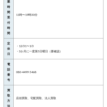
業
時
間
11時〜19時30分
受
付
時
間
定
・12/31〜1/3
休
・3か月に一度第5日曜日（要確認）
日
電
話
080-4499-5468
番
号
買
取
店頭買取、宅配買取、法人買取
方
法