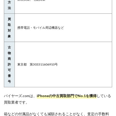
方
法
買
取
携帯電話・モバイル周辺機器など
対
象
古
物
商
許
東京都 第303311606910号
可
番
号
バイヤーズ.comは、
iPhoneの中古買取部門でNo.1を獲得
している
買取業者です。
箱などの付属品がなくても減額されることがなく、査定の手数料