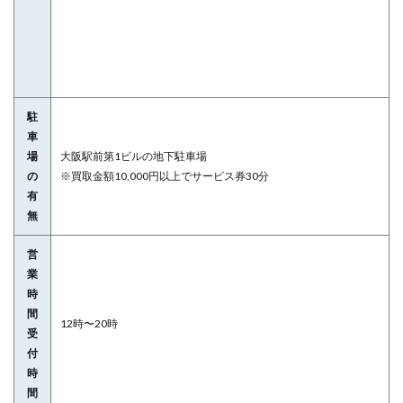
駐
車
場
大阪駅前第1ビルの地下駐車場
の
※買取金額10,000円以上でサービス券30分
有
無
営
業
時
間
12時〜20時
受
付
時
間