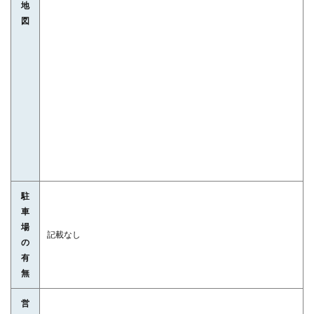
地
図
駐
車
場
記載なし
の
有
無
営