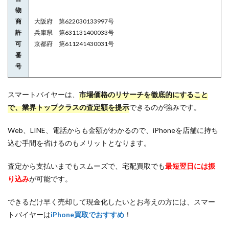
物
商
大阪府 第622030133997号
許
兵庫県 第631131400033号
可
京都府 第611241430031号
番
号
スマートバイヤーは、
市場価格のリサーチを徹底的にすること
で、業界トップクラスの査定額を提示
できるのが強みです。
Web、LINE、電話からも金額がわかるので、iPhoneを店舗に持ち
込む手間を省けるのもメリットとなります。
査定から支払いまでもスムーズで、宅配買取でも
最短翌日には振
り込み
が可能です。
できるだけ早く売却して現金化したいとお考えの方には、スマー
トバイヤーは
iPhone買取でおすすめ
！