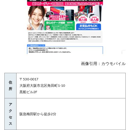
画像引用：カウモバイル
〒530-0017
住
大阪府大阪市北区角田町1-10
所
黒船ビル2F
ア
ク
阪急梅田駅から徒歩2分
セ
ス