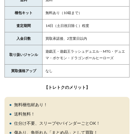
梱包キット
無料あり（10箱まで）
査定期間
14日（土日祝日除く）程度
入金日数
買取承諾後、2営業日以内
遊戯王・遊戯王ラッシュデュエル・MTG・デュエ
取り扱いジャンル
マ・ポケモン・ドラゴンボールヒーローズ
買取価格アップ
なし
【トレトクのメリット】
無料梱包材あり！
送料無料！
仕分け不要、スリーブやバインダーごとOK！
傷あり、角折れも「まとめ品」として買取！