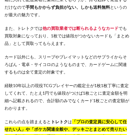
だけなので
手間もかからず負担がない、しかも送料無料
というの
が最大の魅力です。
また、トレトクでは
他の買取業者では断られるようなカード
でも
買取対象になっており、1枚では値段がつかないカードも「まとめ
品」として買取ってもらえます。
カード以外にも、スリーブやプレイマットなどのサプライからそ
ろばん・電卓・サイコロのようなものまで、カードゲームに関連
するものは全て査定の対象です。
経験10年以上の現役TCGプレイヤーの鑑定士が1枚1枚丁寧に査定
してくれて、たとえ1円でも値段がつけば1枚ごとに査定金額を明
細へ記載されるので、合計額のみでなくカード1枚ごとの査定額が
わかります。
これらの点を踏まえると
トレトク
は
「プロの査定員に安心して任
せたい人」や「ポケカ関連全般や、デッキごとまとめて売りたい