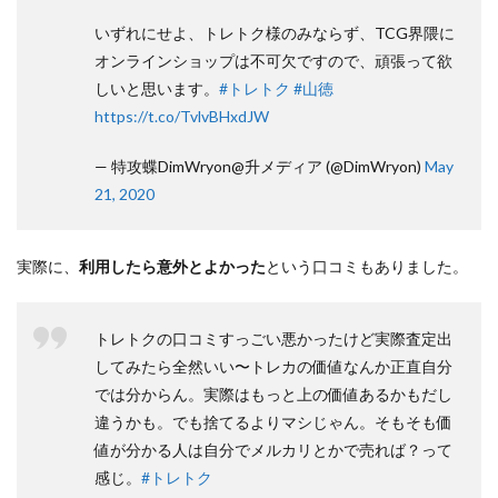
いずれにせよ、トレトク様のみならず、TCG界隈に
オンラインショップは不可欠ですので、頑張って欲
しいと思います。
#トレトク
#山徳
https://t.co/TvlvBHxdJW
— 特攻蝶DimWryon@升メディア (@DimWryon)
May
21, 2020
実際に、
利用したら意外とよかった
という口コミもありました。
トレトクの口コミすっごい悪かったけど実際査定出
してみたら全然いい〜トレカの価値なんか正直自分
では分からん。実際はもっと上の価値あるかもだし
違うかも。でも捨てるよりマシじゃん。そもそも価
値が分かる人は自分でメルカリとかで売れば？って
感じ。
#トレトク