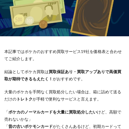
本記事ではポケカのおすすめ買取サービス19社を価格表と合わせ
てご紹介します。
結論としてポケカ買取は
買取保証あり・買取アップありで高価買
取が期待できるもえたく！
がおすすめです。
大量のポケカを手間なく買取処分したい場合は、箱に詰めて送る
だけの
トレトク
が手軽で便利なサービスと言えます。
「
ポケカのノーマルカードを大量に買取処分したい
けど、高額で
売れないかな」
「
昔の古いポケモンカード
がたくさんあるけど、初期カードって