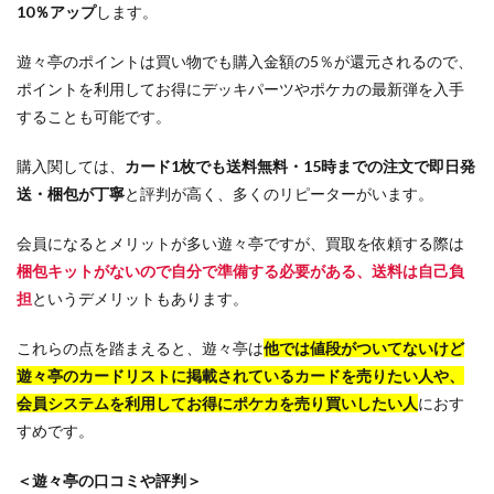
10％アップ
します。
遊々亭のポイントは買い物でも購入金額の5％が還元されるので、
ポイントを利用してお得にデッキパーツやポケカの最新弾を入手
することも可能です。
購入関しては、
カード1枚でも送料無料・15時までの注文で即日発
送・梱包が丁寧
と評判が高く、多くのリピーターがいます。
会員になるとメリットが多い遊々亭ですが、買取を依頼する際は
梱包キットがないので自分で準備する必要がある、送料は自己負
担
というデメリットもあります。
これらの点を踏まえると、遊々亭は
他では値段がついてないけど
遊々亭のカードリストに掲載されているカードを売りたい人や、
会員システムを利用してお得にポケカを売り買いしたい人
におす
すめです。
＜遊々亭の口コミや評判＞