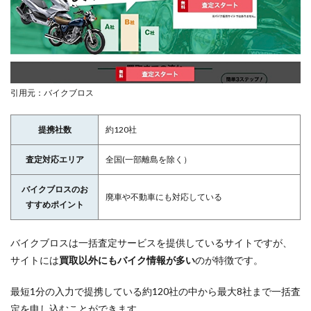
引用元：バイクブロス
提携社数
約120社
査定対応エリア
全国(一部離島を除く）
バイクブロスのお
廃車や不動車にも対応している
すすめポイント
バイクブロスは一括査定サービスを提供しているサイトですが、
サイトには
買取以外にもバイク情報が多い
のが特徴です。
最短1分の入力で提携している約120社の中から最大8社まで一括査
定を申し込むことができます。