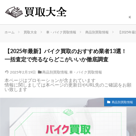
ホーム
買取大全
車・バイク買取情報
商品別買取情報
【2025
【2025年最新】バイク買取のおすすめ業者13選！
一括査定で売るならどこがいいか徹底調査
2025年2月19日
商品別買取情報
,
車・バイク買取情報
本ページはプロモーションが含まれています
情報に関しましては本ページの更新日やURL先のご確認をお願
い致します
商品別買取情報