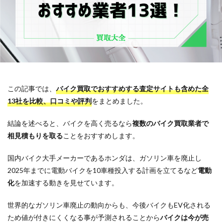
この記事では、
バイク買取でおすすめする査定サイトも含めた全
13社を比較、口コミや評判
をまとめました。
結論を述べると、バイクを高く売るなら
複数のバイク買取業者で
相見積もりを取る
ことをおすすめします。
国内バイク大手メーカーであるホンダは、ガソリン車を廃止し
2025年までに電動バイクを10車種投入する計画を立てるなど
電動
化
を加速する動きを見せています。
世界的なガソリン車廃止の動向からも、今後バイクもEV化される
ため値が付きにくくなる事が予測されることから
バイクは今が売