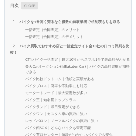
目次
バイクを1番高く売るなら複数の買取業者で相見積もりを取る
1
一括査定（合同査定）のメリット
一括査定（合同査定）のデメリット
バイク買取でおすすめ店と一括査定サイト全13社の口コミ評判を比
2
較！
CTNバイク一括査定｜最大10社からスマホ1台で最高額がわかる
楽天Carオークション(旧Rakuten Car)｜バイクの高額買取が期待
できる
バイク比較ドットコム｜信頼と実績がある
バイクブロス｜廃車や不動車にも対応
モータートレード｜最大査定数が多い
バイク王｜知名度トップクラス
バイクランド｜即日査定ができる
バイクワン｜カスタム車の買取に強い
レッドバロン｜ノーマルバイクの買取に強い
バイク館SOX｜どんなバイクも査定可能
バイク買取センター｜値段がつかないバイクでも安心