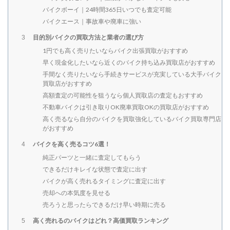
バイクボーイ｜24時間365日いつでも査定可能
バイクエース｜事故車や廃車に強い
目的別バイクの買取方法と業者の選び方
3
1円でも高く売りたいならバイク出張買取がおすすめ
早く現金化したいなら近くのバイク持ち込み買取店がおすすめ
手間なく売りたいなら手続きサービスが充実している大手バイク
買取店がおすすめ
高額査定の可能性を狙うなら個人買取店の査定もおすすめ
不動車バイクは引き取りOK廃車買取OKの買取店がおすすめ
高く売るなら自分のバイクを買取強化しているバイク買取専門店
がおすすめ
バイクを高く売るコツ6選！
4
純正パーツと一緒に査定してもらう
できるだけキレイな状態で査定に出す
バイクが高く売れるタイミングに査定に出す
売却への本気度を見せる
売ろうと思ったらできるだけ早い時期に売る
高く売れるのバイクはどれ？高価買取ランキング
5