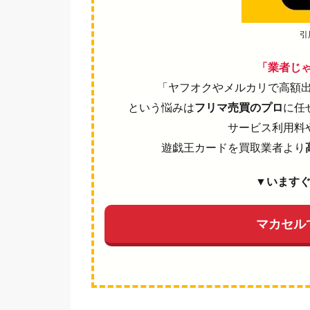
引
「業者じ
「ヤフオクやメルカリで高額
という悩みは
フリマ売買のプロ
に任
サービス利用料
遊戯王カードを買取業者より
▼います
マカセル