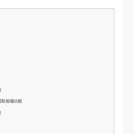
報
買取相場比較
較