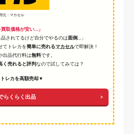
用元：マカセル
ゃ買取価格が安い…」
出品されてるけど自分でやるのは
面倒
…」
せてトレカを
簡単に売れる
マカセル
で即解決！
や出品代行料は
無料
です。
高く売れると評判
なので試してみては？
ぐトレカを高額売却▼
でらくらく出品