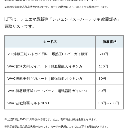
※表示金額は完品美品状態のものです。カードの状態によっては上下する場合があります。
以下は、デュエマ最新弾「レジェンドスーパーデッキ 龍覇爆炎」
買取リストです。
カード名
買取価格
VIC 爆銀王剣 バトガイ刃斗｜爆熱王DX バトガイ銀河
800円
WVC 銀河大剣 ガイハート｜熱血星龍 ガイギンガ
150円
WVC 無敵王剣 ギガハート｜最強熱血 オウギンガ
30円
WVC 闘将銀河城 ハートバーン｜超戦覇龍 ガイNEXT
30円
WVC 超戦龍覇 モルトNEXT
30円～700円
※上記情報は2025年1月時点の情報です。また、表示料金は税込金額となります。
※表示金額は完品美品状態のものです。カードの状態によっては上下する場合があります。