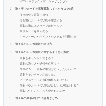
MTG（マジック・ザ・ギャザリング）
遊々亭でカードを高額買取してもらうコツ5選
7
保存状態を最善に保つ
売る前にカードの状態を確認する
買取の際にはスリーブは外さない
高騰カードを高く売る
キャンペーンやポイントシステムを利用する
遊々亭のトレカ買取のやり方
8
遊々亭のトレカ買取に関するよくある質問
9
買取をキャンセルできる？
買取の送り方や送付先住所は？
大量のカード買取の梱包はどうしたらいい？
買取キャンペーンが知りたい
ノーマルカードの買取価格が知りたい
傷ありやカードの状態がひどいと減額される？
買取したらいつごろ入金されるのか
遊々亭の買取の口コミ評判まとめ
10