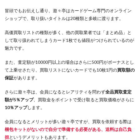
冒頭でもお伝えし通り、遊々亭はカードゲーム専門のオンライン
ショップで、取り扱いタイトルは20種類と多岐に渡ります。
高価買取リストの種類が多く、他の買取業者では「まとめ品」と
して取り扱われてしまうカード1枚でも値段がつけられているのが
魅力です。
また、査定額が10000円以上の場合はさらに500円がボーナスとし
て上乗せさたり、買取リストにないカードでも10枚1円の
買取額の
保証
があります。
さらに遊々亭は、会員になるとレアリティを問わず
全品買取査定
額が5％アップ
、買取金をポイントで受け取ると買取価格がさらに
10％アップ
します。
会員になるとメリットが多い遊々亭ですが、買取を依頼する際は
梱包キットがないので自分で準備する必要がある、送料は自己負
担
というデメリットもあります。