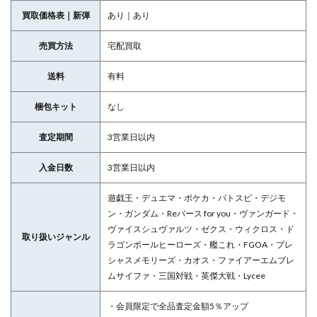
買取価格表｜新弾
あり｜あり
売買方法
宅配買取
送料
有料
梱包キット
なし
査定期間
3営業日以内
入金日数
3営業日以内
遊戯王・デュエマ・ポケカ・バトスピ・デジモ
ン・ガンダム・Reバース for you・ヴァンガード・
ヴァイスシュヴァルツ・ゼクス・ウィクロス・ド
取り扱いジャンル
ラゴンボールヒーローズ・艦これ・FGOA・プレ
シャスメモリーズ・カオス・ファイアーエムブレ
ムサイファ・三国対戦・英傑大戦・Lycee
・会員限定で全品査定金額5％アップ