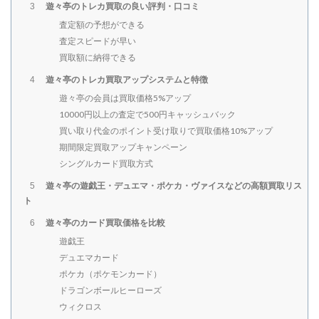
遊々亭のトレカ買取の良い評判・口コミ
3
査定額の予想ができる
査定スピードが早い
買取額に納得できる
遊々亭のトレカ買取アップシステムと特徴
4
遊々亭の会員は買取価格5%アップ
10000円以上の査定で500円キャッシュバック
買い取り代金のポイント受け取りで買取価格10%アップ
期間限定買取アップキャンペーン
シングルカード買取方式
遊々亭の遊戯王・デュエマ・ポケカ・ヴァイスなどの高額買取リス
5
ト
遊々亭のカード買取価格を比較
6
遊戯王
デュエマカード
ポケカ（ポケモンカード）
ドラゴンボールヒーローズ
ウィクロス