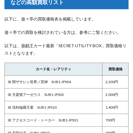
などの高額買取リスト
以下に、遊々亭の買取価格表を掲載しています。
遊々亭での買取を検討されている方は、参考にご覧ください。
以下は、遊戯王カード最新「SECRET UTILITY BOX」買取価格リ
ストとなります。
カード名・レアリティ
買取価格
SE 閉ザサレシ世界ノ冥神 SUB1-JPS04
2,200円
SE 天霆號アーゼウス SUB1-JPS03
2,000円
SE 倶利伽羅天童 SUB1-JPS10
1,400円
SE アクセスコード・トーカー SUB1-JPS01
700円
SE 天獄の王 SUB1-JPS07
400円