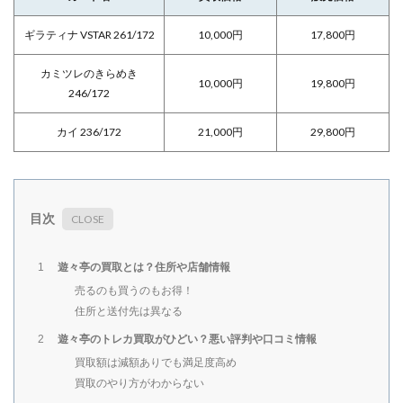
ギラティナ VSTAR 261/172
10,000円
17,800円
カミツレのきらめき
10,000円
19,800円
246/172
カイ 236/172
21,000円
29,800円
目次
遊々亭の買取とは？住所や店舗情報
1
売るのも買うのもお得！
住所と送付先は異なる
遊々亭のトレカ買取がひどい？悪い評判や口コミ情報
2
買取額は減額ありでも満足度高め
買取のやり方がわからない