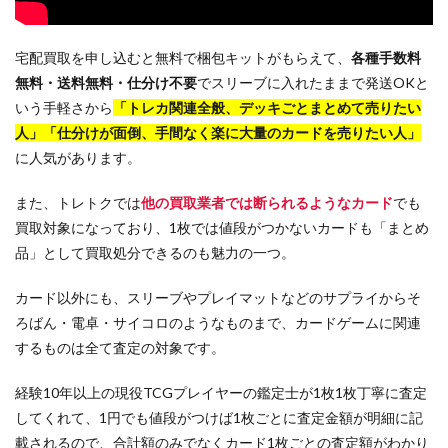
宅配買取を申し込むと無料で梱包キットがもらえて、
各種手数料
無料・送料無料・仕分け不要
でスリーブに入れたままで発送OKと
いう手軽さから
「トレカ関連全般、デッキごとまとめて売りたい
人」「仕分けが面倒、手間なく楽に大量のカードを売りたい人」
に人気があります。
また、トレトクでは
他の買取業者では断られるようなカード
でも
買取対象になっており、1枚では値段がつかないカードも「まとめ
品」として買取処分できるのも魅力の一つ。
カード以外にも、スリーブやプレイマットなどのサプライからそ
ろばん・電卓・サイコロのようなものまで、カードゲームに関連
するものは全て査定の対象です。
経験10年以上の現役TCGプレイヤーの鑑定士が1枚1枚丁寧に査定
してくれて、1円でも値段がつけば1枚ごとに査定金額が明細に記
載されるので、合計額のみでなくカード1枚ごとの査定額がわかり