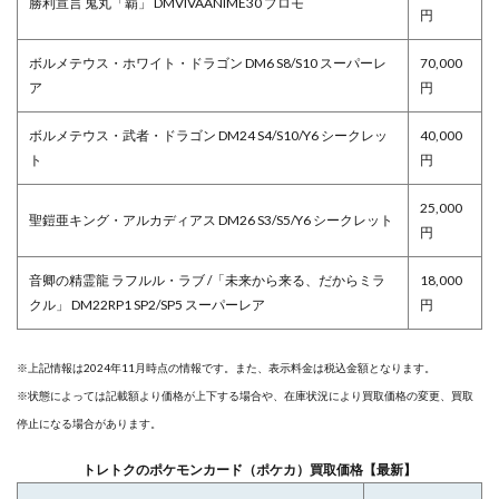
勝利宣言 鬼丸「覇」 DMVIVAANIME30 プロモ
円
ボルメテウス・ホワイト・ドラゴン DM6 S8/S10 スーパーレ
70,000
ア
円
ボルメテウス・武者・ドラゴン DM24 S4/S10/Y6 シークレッ
40,000
ト
円
25,000
聖鎧亜キング・アルカディアス DM26 S3/S5/Y6 シークレット
円
音卿の精霊龍 ラフルル・ラブ /「未来から来る、だからミラ
18,000
クル」 DM22RP1 SP2/SP5 スーパーレア
円
※上記情報は2024年11月時点の情報です。また、表示料金は税込金額となります。
※状態によっては記載額より価格が上下する場合や、在庫状況により買取価格の変更、買取
停止になる場合があります。
トレトクのポケモンカード（ポケカ）買取価格【最新】