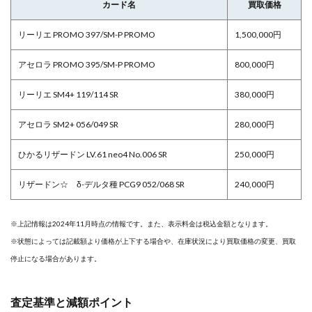
カード名
買取価格
リーリエ PROMO 397/SM-P PROMO
1,500,000円
アセロラ PROMO 395/SM-P PROMO
800,000円
リーリエ SM4+ 119/114 SR
380,000円
アセロラ SM2+ 056/049 SR
280,000円
ひかるリザードン LV.61 neo4 No.006 SR
250,000円
リザードン☆ δ-デルタ種 PCG9 052/068 SR
240,000円
※上記情報は2024年11月時点の情報です。また、表示料金は税込金額となります。
※状態によっては記載額より価格が上下する場合や、在庫状況により買取価格の変更、買取
停止になる場合があります。
査定基準と減額ポイント