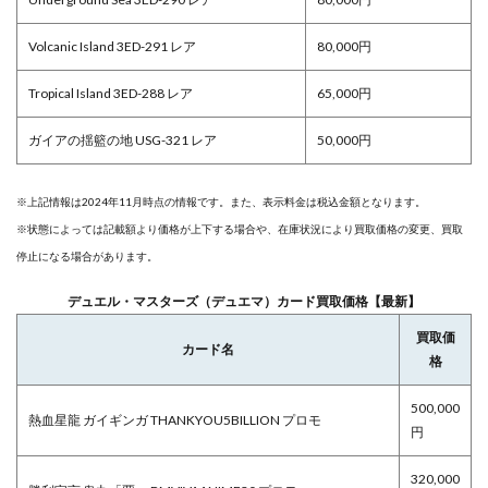
Volcanic Island 3ED-291 レア
80,000円
Tropical Island 3ED-288 レア
65,000円
ガイアの揺籃の地 USG-321 レア
50,000円
※上記情報は2024年11月時点の情報です。また、表示料金は税込金額となります。
※状態によっては記載額より価格が上下する場合や、在庫状況により買取価格の変更、買取
停止になる場合があります。
デュエル・マスターズ（デュエマ）カード買取価格【最新】
買取価
カード名
格
500,000
熱血星龍 ガイギンガ THANKYOU5BILLION プロモ
円
320,000