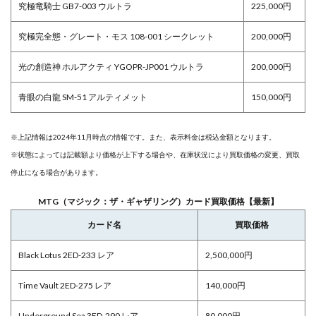
究極竜騎士 GB7-003 ウルトラ
225,000円
究極完全態・グレート・モス 108-001 シークレット
200,000円
光の創造神 ホルアクティ YGOPR-JP001 ウルトラ
200,000円
青眼の白龍 SM-51 アルティメット
150,000円
※上記情報は2024年11月時点の情報です。また、表示料金は税込金額となります。
※状態によっては記載額より価格が上下する場合や、在庫状況により買取価格の変更、買取
停止になる場合があります。
MTG（マジック：ザ・ギャザリング）カード買取価格【最新】
カード名
買取価格
Black Lotus 2ED-233 レア
2,500,000円
Time Vault 2ED-275 レア
140,000円
Underground Sea 3ED-290 レア
80,000円