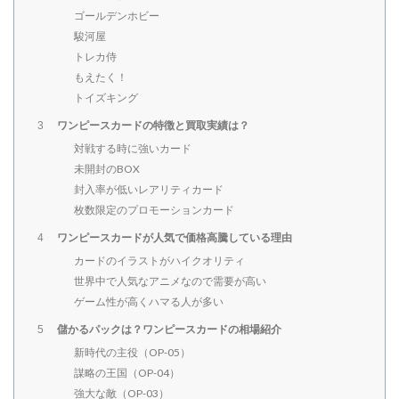
ゴールデンホビー
駿河屋
トレカ侍
もえたく！
トイズキング
ワンピースカードの特徴と買取実績は？
3
対戦する時に強いカード
未開封のBOX
封入率が低いレアリティカード
枚数限定のプロモーションカード
ワンピースカードが人気で価格高騰している理由
4
カードのイラストがハイクオリティ
世界中で人気なアニメなので需要が高い
ゲーム性が高くハマる人が多い
儲かるパックは？ワンピースカードの相場紹介
5
新時代の主役（OP-05）
謀略の王国（OP-04）
強大な敵（OP-03）