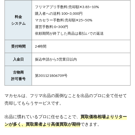
フリマアプリ手数料:売却額✕3.85~10%
購入者への送料:100~3,000円
料金
マカセラー手数料:売却額✕25~50%
システム
運営手数料:0~300円
依頼期間が終了した商品は着払いでの返送
受付時間
24時間
入金日
振込申請から5営業日以内
古物商
第301121806709号
許可番号
マカセルは、フリマ出品の面倒なことを出品のプロに全て任せて
売却してもらうサービスです。
出品に慣れているプロに任せることで、
買取価格相場よりリター
ンが多く、買取業者より高価買取が期待
できます。