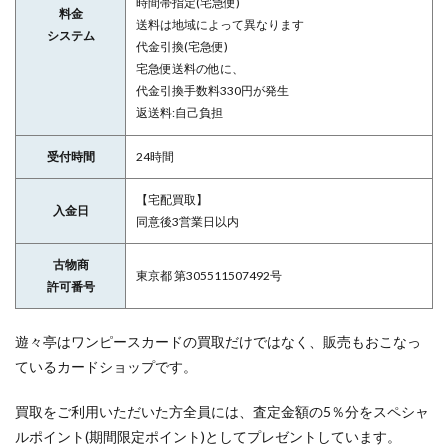
時間帯指定(宅急便)
料金
送料は地域によって異なります
システム
代金引換(宅急便)
宅急便送料の他に、
代金引換手数料330円が発生
返送料:自己負担
受付時間
24時間
【宅配買取】
入金日
同意後3営業日以内
古物商
東京都 第305511507492号
許可番号
遊々亭はワンピースカードの買取だけではなく、販売もおこなっ
ているカードショップです。
買取をご利用いただいた方全員には、査定金額の5％分をスペシャ
ルポイント(期間限定ポイント)としてプレゼントしています。