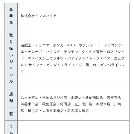
企
業
株式会社インスパイア
名
取
り
遊戯王・デュエマ・ポケカ・MTG・ヴァンガード・ドラゴンボー
扱
ルヒーローズ・バトスピ・デジモン・ダイの大冒険クロスブレイ
い
ド・ヴァイスシュヴァルツ・バディファイト・ファイアーエムブ
ジ
レム サイファ・ガンダムトライエイジ・艦これ・ガンバライジン
ャ
グ
ン
ル
店
八王子本店・秋葉原ラジオ館・池袋店・新宿南口店・吉祥寺店・
舗
渋谷東口店・秋葉原店・町田店・立川南口店・本厚木店・川崎
一
店・横浜店・大阪日本橋店・名古屋大須店
覧
フ
ル