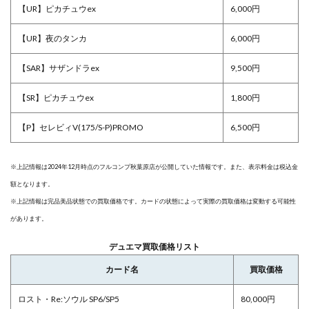
【UR】ピカチュウex
6,000円
【UR】夜のタンカ
6,000円
【SAR】サザンドラex
9,500円
【SR】ピカチュウex
1,800円
【P】セレビィV(175/S-P)PROMO
6,500円
※上記情報は2024年12月時点のフルコンプ秋葉原店が公開していた情報です。また、表示料金は税込金
額となります。
※上記情報は完品美品状態での買取価格です。カードの状態によって実際の買取価格は変動する可能性
があります。
デュエマ買取価格リスト
カード名
買取価格
ロスト・Re:ソウル SP6/SP5
80,000円