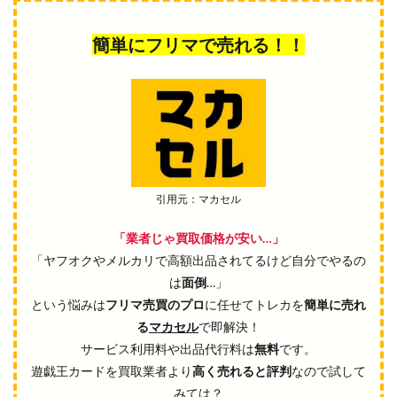
簡単にフリマで売れる！！
引用元：マカセル
「業者じゃ買取価格が安い…」
「ヤフオクやメルカリで高額出品されてるけど自分でやるの
は
面倒
…」
という悩みは
フリマ売買のプロ
に任せてトレカを
簡単に売れ
る
マカセル
で即解決！
サービス利用料や出品代行料は
無料
です。
遊戯王カードを買取業者より
高く売れると評判
なので試して
みては？