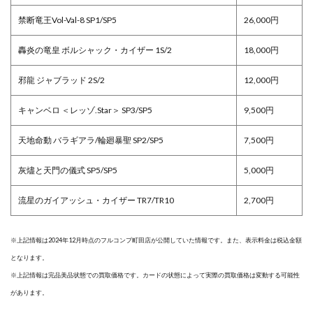
禁断竜王Vol-Val-8 SP1/SP5
26,000円
轟炎の竜皇 ボルシャック・カイザー 1S/2
18,000円
邪龍 ジャブラッド 2S/2
12,000円
キャンベロ ＜レッゾ.Star＞ SP3/SP5
9,500円
天地命動 バラギアラ/輪廻暴聖 SP2/SP5
7,500円
灰燼と天門の儀式 SP5/SP5
5,000円
流星のガイアッシュ・カイザー TR7/TR10
2,700円
※上記情報は2024年12月時点のフルコンプ町田店が公開していた情報です。また、表示料金は税込金額
となります。
※上記情報は完品美品状態での買取価格です。カードの状態によって実際の買取価格は変動する可能性
があります。