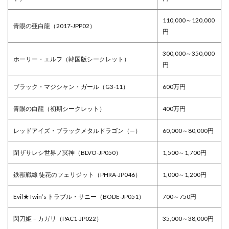
110,000～120,000
青眼の亜白龍（2017-JPP02）
円
300,000～350,000
ホーリー・エルフ（韓国版シークレット）
円
ブラック・マジシャン・ガール（G3-11）
600万円
青眼の白龍（初期シークレット）
400万円
レッドアイズ・ブラックメタルドラゴン（—）
60,000～80,000円
閉ザサレシ世界ノ冥神（BLVO-JP050）
1,500～1,700円
鉄獣戦線 徒花のフェリジット（PHRA-JP046）
1,000～1,200円
Evil★Twin’s トラブル・サニー（BODE-JP051）
700～750円
閃刀姫－カガリ（PAC1-JP022）
35,000～38,000円