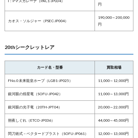
I：Pマスカレーナ（PAC1-JP034）
円
190,000～200,000
カオス・ソルジャー（PSEC-JP004）
円
20thシークレットレア
カード名・型番
買取相場
FNo.0 未来龍皇ホープ（LGB1-JP025）
11,000～12,000円
銀河眼の煌星竜（SOFU-JP042）
11,000～13,000円
銀河眼の光子竜（20TH-JPT04）
20,000～22,000円
朔夜しぐれ（ETCO-JP036）
44,000～45,000円
閃刀術式－ベクタードブラスト（SOFU-JP061）
12,000～13,000円