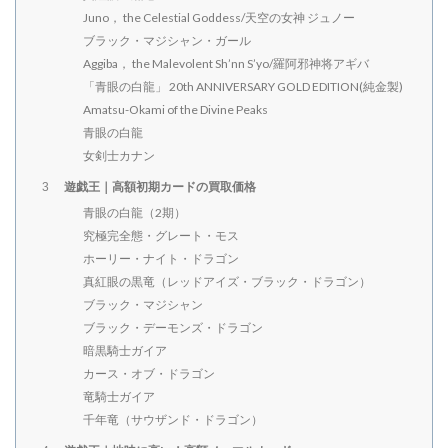
Juno， the Celestial Goddess/天空の女神 ジュノー
ブラック・マジシャン・ガール
Aggiba， the Malevolent Sh’nn S’yo/羅阿邪神将アギバ
「青眼の白龍」 20th ANNIVERSARY GOLD EDITION(純金製)
Amatsu-Okami of the Divine Peaks
青眼の白龍
女剣士カナン
遊戯王｜高額初期カードの買取価格
3
青眼の白龍（2期）
究極完全態・グレート・モス
ホーリー・ナイト・ドラゴン
真紅眼の黒竜（レッドアイズ・ブラック・ドラゴン）
ブラック・マジシャン
ブラック・デーモンズ・ドラゴン
暗黒騎士ガイア
カース・オブ・ドラゴン
竜騎士ガイア
千年竜（サウザンド・ドラゴン）