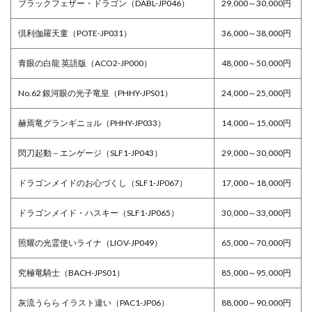
ブラックフェザー・ドラゴン（DABL-JP046）
29,000～30,000円
倶利伽羅天童（POTE-JP031）
36,000～38,000円
青眼の白龍 英語版（ACO2-JP000）
48,000～50,000円
No.62 銀河眼の光子竜皇（PHHY-JPS01）
24,000～25,000円
赫焉竜グランギニョル（PHHY-JP033）
14,000～15,000円
閃刀起動－エンゲージ（SLF1-JP043）
29,000～30,000円
ドラゴンメイドのお心づくし（SLF1-JP067）
17,000～18,000円
ドラゴンメイド・ハスキー（SLF1-JP065）
30,000～33,000円
照耀の光霊使いライナ（LIOV-JP049）
65,000～70,000円
究極竜騎士（BACH-JPS01）
85,000～95,000円
灰流うらら イラスト違い（PAC1-JP06）
88,000～90,000円