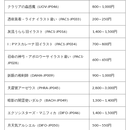
クラリアの蟲惑魔（LIOV-JP046）
800～1,000円
憑依装着－ライナ イラスト違い（PAC1-JP033）
200～250円
灰流うらら 旧イラスト（PAC1-JP016）
1,400～1,500円
I：Pマスカレーナ 旧イラスト（PAC1-JP034）
700～800円
召命の神弓－アポロウーサ イラスト違い（PAC1-
600～650円
JP028）
妖眼の相剣師（DAMA-JP009）
900～1,000円
天霆號アーゼウス（PHRA-JP045）
2,800～3,000円
暗影の闇霊使いダルク（BACH-JP049）
1,300～1,400円
エクソシスターズ・マニフィカ（DIFO-JP046）
1,400～1,500円
月天気アルシエル（DIFO-JP050）
500～550円