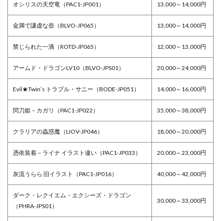
オシリスの天空竜（PAC1-JP001）
13,000～14,000円
金満で謙虚な壺（BLVO-JP065）
13,000～14,000円
禁じられた一滴（ROTD-JP065）
12,000～13,000円
アームド・ドラゴンLV10（BLVO-JPS01）
20,000～24,000円
Evil★Twin’s トラブル・サニー（BODE-JP051）
14,000～16,000円
閃刀姫－カガリ（PAC1-JP022）
35,000～38,000円
クラリアの蟲惑魔（LIOV-JP046）
18,000～20,000円
憑依装着－ライナ イラスト違い（PAC1-JP033）
20,000～23,000円
灰流うらら 旧イラスト（PAC1-JP016）
40,000～42,000円
ダーク・レクイエム・エクシーズ・ドラゴン
30,000～33,000円
（PHRA-JPS01）