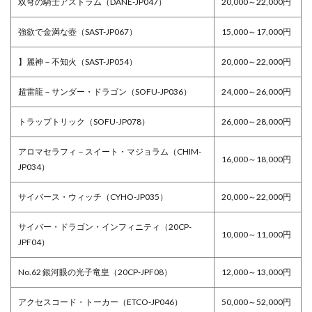
双穹の騎士アストラム（DANE-JP047）
20,000～22,000円
強欲で金満な壺（SAST-JP067）
15,000～17,000円
】麗神－不知火（SAST-JP054）
20,000～22,000円
超雷龍－サンダー・ドラゴン（SOFU-JP036）
24,000～26,000円
トラップトリック（SOFU-JP078）
26,000～28,000円
アロマセラフィ－スイート・マジョラム（CHIM-
16,000～18,000円
JP034）
サイバース・ウィッチ（CYHO-JP035）
20,000～22,000円
サイバー・ドラゴン・インフィニティ（20CP-
10,000～11,000円
JPF04）
No.62 銀河眼の光子竜皇（20CP-JPF08）
12,000～13,000円
アクセスコード・トーカー（ETCO-JP046）
50,000～52,000円