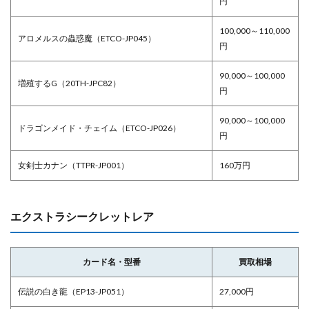
円
100,000～110,000
アロメルスの蟲惑魔（ETCO-JP045）
円
90,000～100,000
増殖するG（20TH-JPC82）
円
90,000～100,000
ドラゴンメイド・チェイム（ETCO-JP026）
円
女剣士カナン（TTPR-JP001）
160万円
エクストラシークレットレア
カード名・型番
買取相場
伝説の白き龍（EP13-JP051）
27,000円