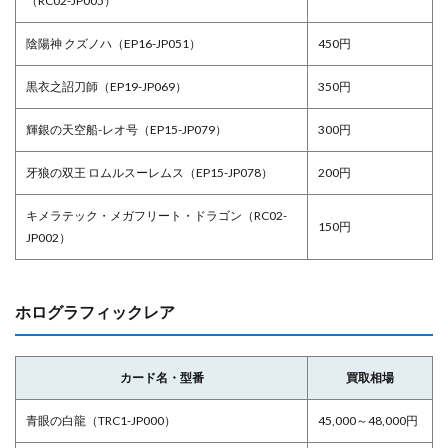
（RC02-JP005）
陰陽神 クズノハ（EP16-JP051）
450円
黒衣之詔刀師（EP19-JP069）
350円
輝銀の天空船-レオ号（EP15-JP079）
300円
牙狼の双王 ロムルスーレムス（EP15-JP078）
200円
キメラテック・メガフリート・ドラゴン（RC02-
150円
JP002）
ホログラフィックレア
カード名・型番
買取相場
青眼の白龍（TRC1-JP000）
45,000～48,000円