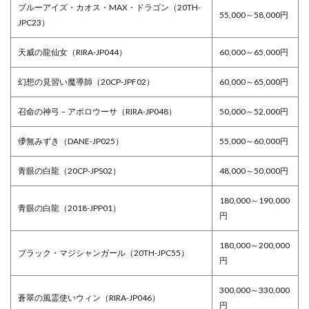
ブルーアイズ・カオス・MAX・ドラゴン（20TH-
55,000～58,000円
JPC23）
天威の龍仙女（RIRA-JP044）
60,000～65,000円
幻想の見習い魔導師（20CP-JPF02）
60,000～65,000円
召命の神弓－アポロウーサ（RIRA-JP048）
50,000～52,000円
儚無みずき（DANE-JP025）
55,000～60,000円
青眼の白龍（20CP-JPS02）
48,000～50,000円
180,000～190,000
青眼の白龍（2018-JPP01）
円
180,000～200,000
ブラック・マジシャンガール（20TH-JPC55）
円
300,000～330,000
蒼翠の風霊使いウィン（RIRA-JP046）
円