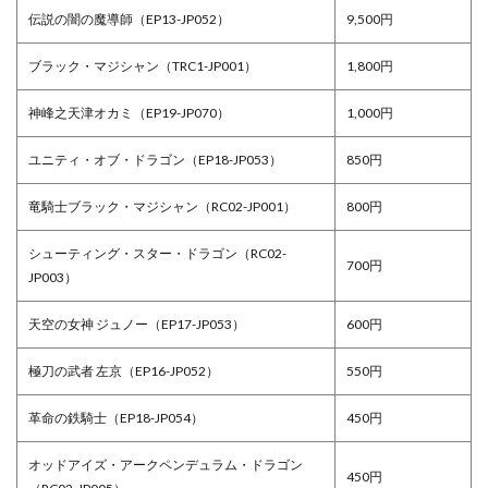
伝説の闇の魔導師（EP13-JP052）
9,500円
ブラック・マジシャン（TRC1-JP001）
1,800円
神峰之天津オカミ（EP19-JP070）
1,000円
ユニティ・オブ・ドラゴン（EP18-JP053）
850円
竜騎士ブラック・マジシャン（RC02-JP001）
800円
シューティング・スター・ドラゴン（RC02-
700円
JP003）
天空の女神 ジュノー（EP17-JP053）
600円
極刀の武者 左京（EP16-JP052）
550円
革命の鉄騎士（EP18-JP054）
450円
オッドアイズ・アークペンデュラム・ドラゴン
450円