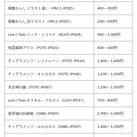
屋敷わらし イラスト違い（PAC1-JP035）
400～450円
屋敷わらし 旧イラスト（PAC1-JP035）
200～300円
Live☆Twin リィラ・トリート（BLVO-JP028）
900～1,000円
地霊媒師アウス（POTE-JP032）
600～660円
ティアラメンツ・シェイレーン（POTE-JP014）
1,400～1,600円
ティアラメンツ・キトカロス（POTE-JP042）
1,200～1,300円
月女神の鏃（POTE-JP067）
1,200～1,300円
Live☆Twin キスキル・フロスト（LIOV-JP017）
750～800円
迷宮城の白銀姫（DABL-JP030）
2,900～3,000円
ティアラメンツ・ルルカロス（DABL-JP039）
1,400～1,500円