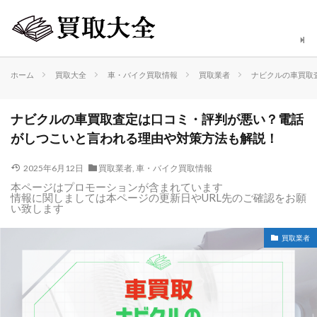
ホーム
買取大全
車・バイク買取情報
買取業者
ナビクルの車買取
ナビクルの車買取査定は口コミ・評判が悪い？電話
がしつこいと言われる理由や対策方法も解説！
2025年6月12日
買取業者
,
車・バイク買取情報
本ページはプロモーションが含まれています
情報に関しましては本ページの更新日やURL先のご確認をお願
い致します
買取業者