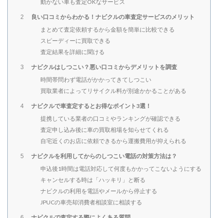
動かない車も査定OKなサービス
良い口コミからわかる！ナビクルの車査定サービスのメリット
2
まとめて査定依頼するから金額を簡単に比較できる
スピーディーに買取できる
査定結果を詳細に聞ける
ナビクルはしつこい？悪い口コミからデメリットを調査
3
時間帯問わず電話がかかってきてしつこい
買取業者によってリサイクル料が別途かかることがある
ナビクルで車査定するとお得なポイント3選！
4
提携している業者の口コミやランキングが確認できる
査定申し込み後に車の買取相場を知らせてくれる
自宅近くのお店に依頼できるから運搬費用が抑えられる
ナビクルを利用してからのしつこい電話の対策方法は？
5
申込後1時間は電話対応して何度もかかってこないようにする
キャンセルする時は「ハッキリ」と断る
ナビクルの利用を電話やメールから停止する
JPUCの車売却消費者相談室に相談する
ナビクルで査定する際によくある質問
6