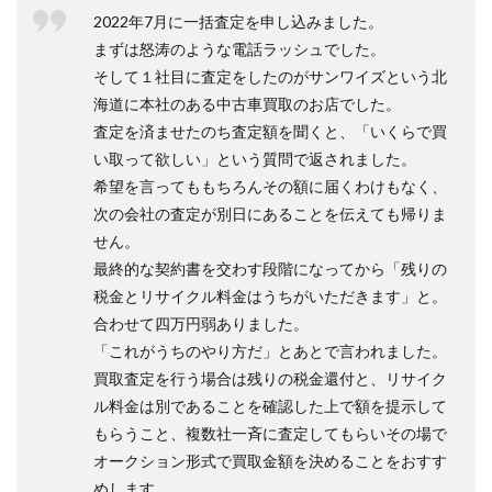
2022年7月に一括査定を申し込みました。
まずは怒涛のような電話ラッシュでした。
そして１社目に査定をしたのがサンワイズという北
海道に本社のある中古車買取のお店でした。
査定を済ませたのち査定額を聞くと、「いくらで買
い取って欲しい」という質問で返されました。
希望を言ってももちろんその額に届くわけもなく、
次の会社の査定が別日にあることを伝えても帰りま
せん。
最終的な契約書を交わす段階になってから「残りの
税金とリサイクル料金はうちがいただきます」と。
合わせて四万円弱ありました。
「これがうちのやり方だ」とあとで言われました。
買取査定を行う場合は残りの税金還付と、リサイク
ル料金は別であることを確認した上で額を提示して
もらうこと、複数社一斉に査定してもらいその場で
オークション形式で買取金額を決めることをおすす
めします。