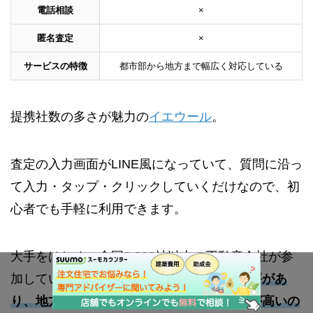
電話相談
×
匿名査定
×
サービスの特徴
都市部から地方まで幅広く対応している
提携社数の多さが魅力の
イエウール
。
査定の入力画面がLINE風になっていて、質問に沿っ
て入力・タップ・クリックしていくだけなので、初
心者でも手軽に利用できます。
大手をはじめ、全国2,000社以上の不動産会社が参
加していることから、
エリアカバー率に定評があ
り、地方の物件も査定してもらえる可能性が高いの