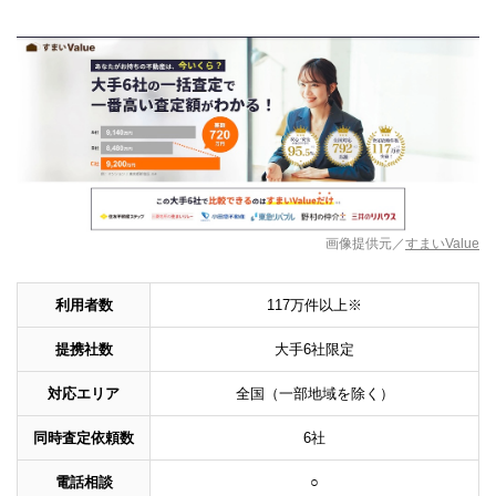
画像提供元／
すまいValue
利用者数
117万件以上※
提携社数
大手6社限定
対応エリア
全国（一部地域を除く）
同時査定依頼数
6社
電話相談
○