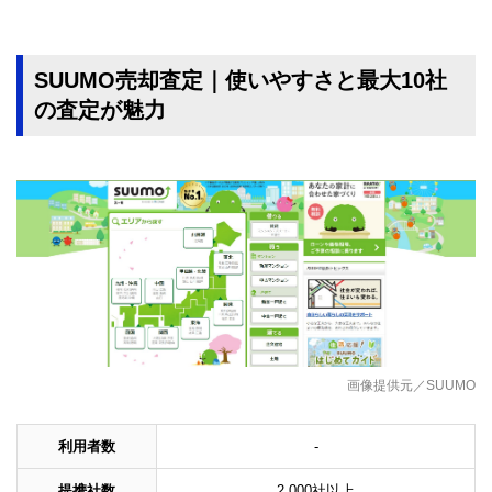
SUUMO売却査定｜使いやすさと最大10社
の査定が魅力
画像提供元／SUUMO
利用者数
‐
提携社数
2,000社以上