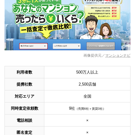
画像提供元／
マンションナビ
利用者数
500万人以上
提携社数
2,500店舗
対応エリア
全国
同時査定依頼数
9社
（売買6社＋賃貸3社）
電話相談
×
匿名査定
×