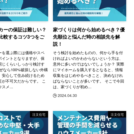
カーの保証は難しい？
家づくりは何から始めるべき？優
比較するコツ3つをご
先順位と悩んだ時の相談先を解
説！
ーを選ぶ際には価格やスペ
そう検討を始めたものの、何から手を付
ポイントとなりますが、保
ければよいのかわからないという方は、
同じくらいしっかり検討す
意外に多いのではないでしょうか？ 実際
ぜなら100%破損しない外構
にマイホームを購入するとなると、情報
、安心して住み続けるため
収集をはじめやるべきこと、決めなけれ
証が不可欠だからです。 こ
ばならないことが多いです。 そこで今回
スメ...
は、家づくりが初め...
2024.04.30
注文住宅
注文住宅