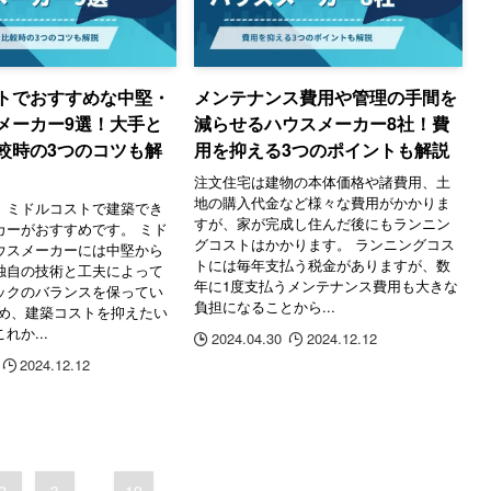
トでおすすめな中堅・
メンテナンス費用や管理の手間を
メーカー9選！大手と
減らせるハウスメーカー8社！費
較時の3つのコツも解
用を抑える3つのポイントも解説
注文住宅は建物の本体価格や諸費用、土
地の購入代金など様々な費用がかかりま
、ミドルコストで建築でき
すが、家が完成し住んだ後にもランニン
カーがおすすめです。 ミド
グコストはかかります。 ランニングコス
ウスメーカーには中堅から
トには毎年支払う税金がありますが、数
独自の技術と工夫によって
年に1度支払うメンテナンス費用も大きな
ックのバランスを保ってい
負担になることから...
ため、建築コストを抑えたい
れか...
2024.04.30
2024.12.12
2024.12.12
2
3
...
19