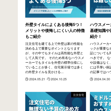
外壁タイルによくある後悔5つ！
ハウスメー
メリットや後悔しにくい人の特徴
基礎知識や
もご紹介
紹介！
注文住宅を建てる上で外壁は家の性能を
ハウスメーカ
決める上で重要なポイントとなります
ックが重要な
が、その中でもタイルは高性能な外壁と
証についても
して人気です。 そのため有名なハウスメ
べきです。 な
ーカーでもタイルを外壁の標準仕様にし
や設備はなく
ていることが多く、住宅展示場では多く
には手厚い保
の外壁タイルを見かける...
の記事ではハウ
2024.05.21
2024.10.25
2024.04.30
注文住宅