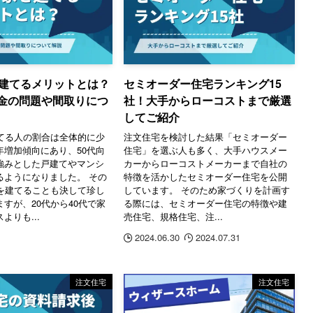
を建てるメリットとは？
セミオーダー住宅ランキング15
金の問題や間取りにつ
社！大手からローコストまで厳選
してご紹介
建てる人の割合は全体的に少
注文住宅を検討した結果「セミオーダー
年増加傾向にあり、50代向
住宅」を選ぶ人も多く、大手ハウスメー
強みとした戸建てやマンシ
カーからローコストメーカーまで自社の
るようになりました。 その
特徴を活かしたセミオーダー住宅を公開
家を建てることも決して珍し
しています。 そのため家づくりを計画す
すが、20代から40代で家
る際には、セミオーダー住宅の特徴や建
よりも...
売住宅、規格住宅、注...
2024.06.30
2024.07.31
注文住宅
注文住宅