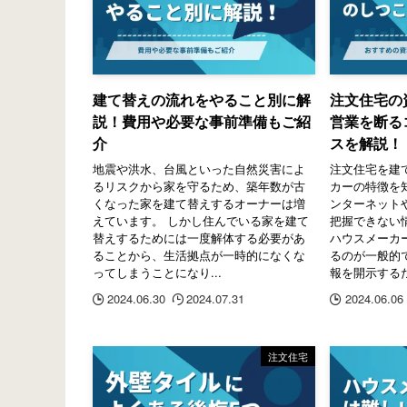
建て替えの流れをやること別に解
注文住宅の
説！費用や必要な事前準備もご紹
営業を断る
介
スを解説！
地震や洪水、台風といった自然災害によ
注文住宅を建
るリスクから家を守るため、築年数が古
カーの特徴を
くなった家を建て替えするオーナーは増
ンターネット
えています。 しかし住んでいる家を建て
把握できない
替えするためには一度解体する必要があ
ハウスメーカ
ることから、生活拠点が一時的になくな
るのが一般的
ってしまうことになり...
報を開示するた
2024.06.30
2024.07.31
2024.06.06
注文住宅