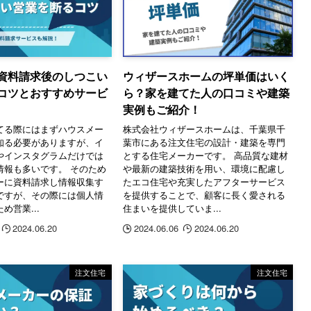
資料請求後のしつこい
ウィザースホームの坪単価はいく
コツとおすすめサービ
ら？家を建てた人の口コミや建築
実例もご紹介！
てる際にはまずハウスメー
株式会社ウィザースホームは、千葉県千
知る必要がありますが、イ
葉市にある注文住宅の設計・建築を専門
やインスタグラムだけでは
とする住宅メーカーです。 高品質な建材
情報も多いです。 そのため
や最新の建築技術を用い、環境に配慮し
ーに資料請求し情報収集す
たエコ住宅や充実したアフターサービス
ですが、その際には個人情
を提供することで、顧客に長く愛される
め営業...
住まいを提供していま...
2024.06.20
2024.06.06
2024.06.20
注文住宅
注文住宅