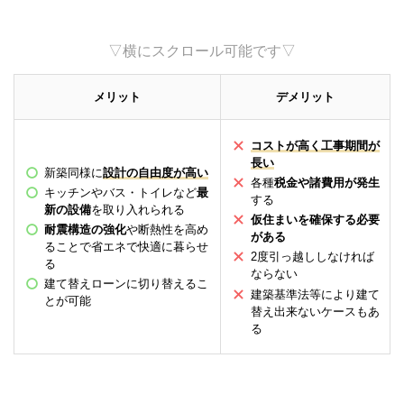
▽横にスクロール可能です▽
メリット
デメリット
コストが高く工事期間が
長い
新築同様に
設計の自由度が高い
各種
税金や諸費用が発生
キッチンやバス・トイレなど
最
する
新の設備
を取り入れられる
仮住まいを確保する必要
耐震構造の強化
や断熱性を高め
がある
ることで省エネで快適に暮らせ
2度引っ越ししなければ
る
ならない
建て替えローンに切り替えるこ
建築基準法等により建て
とが可能
替え出来ないケースもあ
る