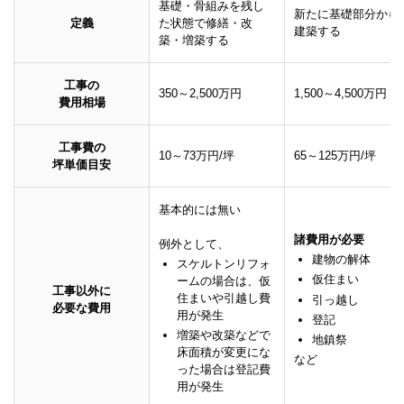
基礎・骨組みを残し
新たに基礎部分から
定義
た状態で修繕・改
建築する
築・増築する
工事の
350～2,500万円
1,500～4,500万円
費用相場
工事費の
10～73万円/坪
65～125万円/坪
坪単価目安
基本的には無い
諸費用が必要
例外として、
建物の解体
スケルトンリフォ
仮住まい
ームの場合は、仮
工事以外に
住まいや引越し費
引っ越し
必要な費用
用が発生
登記
増築や改築などで
地鎮祭
床面積が変更にな
など
った場合は登記費
用が発生