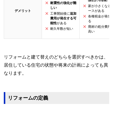
(仮住まいが必要)
耐震性の強化が難
家が小さくなる
しい
ースがある
デメリット
工事開始後に
追加
各種税金が発生
費用が発生する可
る
能性
がある
廃材の処分費用
耐久年数が短い
高い
リフォームと建て替えのどちらを選択すべきかは、
居住している住宅の状態や将来の計画によっても異
なります。
リフォームの定義