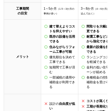
工事期間
1～5か月
3～8か月
（1.5～3か月の
（4～6か月は
の目安
事例が多い）
込んでおく）
建て替えよりコス
間取りを大幅に
トを抑えやすい
更できる
既存の設備を活用
耐震工事など土
できる
から強化できる
住みながらリフォ
最新の設備を採
ーム工事が可能
できる
メリット
優先順位を決めて
ランニングコス
工事できる
を軽減できる
短期間で工事が済
金利の低い住宅
む
ーンが組める
一部減税の適用や
各種税金の控除
補助金が利用でき
補助金を受けら
る
る
コストが高くな
設計の
自由度が低
工期が長期化す
い