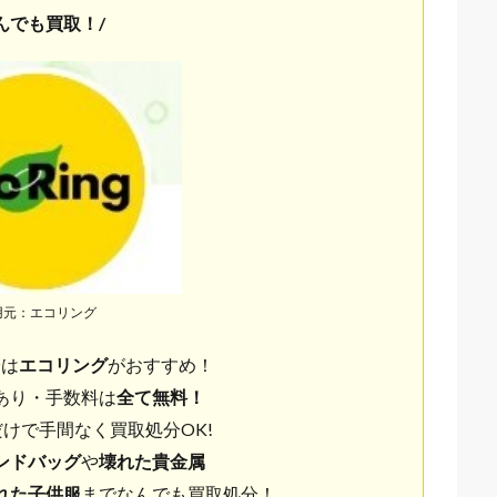
んでも買取！/
用元：エコリング
分は
エコリング
がおすすめ！
あり・手数料は
全て無料！
けで手間なく買取処分OK!
ンドバッグ
や
壊れた貴金属
れた子供服
までなんでも買取処分！