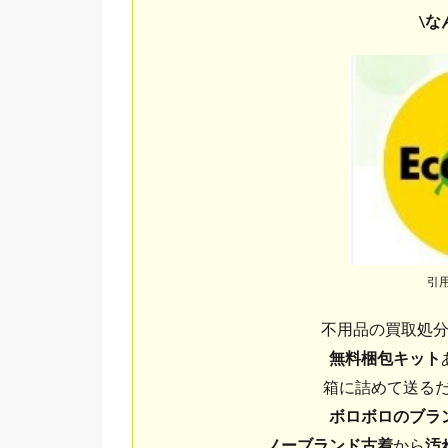
\な
引
不用品の買取処
無料梱包キット
箱に詰めて送るだ
ボロボロのブラ
ノーブランド古着
から
汚