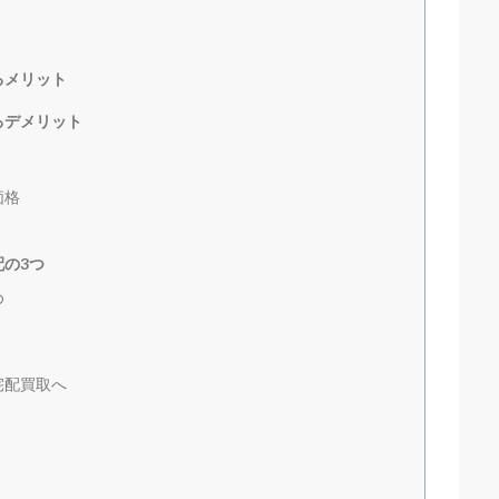
るメリット
るデメリット
価格
の3つ
め
宅配買取へ