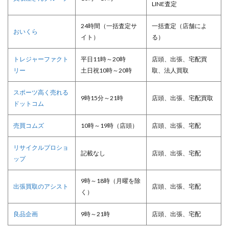
LINE査定
24時間（一括査定サ
一括査定（店舗によ
おいくら
イト）
る）
トレジャーファクト
平日11時～20時
店頭、出張、宅配買
リー
土日祝10時～20時
取、法人買取
スポーツ高く売れる
9時15分～21時
店頭、出張、宅配買取
ドットコム
売買コムズ
10時～19時（店頭）
店頭、出張、宅配
リサイクルプロショ
記載なし
店頭、出張、宅配
ップ
9時～18時（月曜を除
出張買取のアシスト
店頭、出張、宅配
く）
良品企画
9時～21時
店頭、出張、宅配