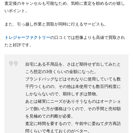
査定後のキャンセルも可能なため、気軽に査定を頼めるのが嬉し
いポイント。
また、引っ越し作業と買取が同時に行えるサービスも。
トレジャーファクトリー
の口コミでは想像よりも高値で買取され
たと好評です。
自宅にある不用品を、さほど期待せず出してみたと
ころ想定の3倍くらいの金額になった。
ブランドバッグなどはそれなりに使用していても数
千円つくものの、その他は未使用でも数百円程度に
しかならないので、期待しすぎは禁物。
あとは確実にニーズがありそうなものはオークショ
ンで捌いた方が価格はつくので、その手間と売却額
を見極めての判断が必要。
査定に時間を要するので、午前中に委ねて夕方再訪
問くらいで考えておくのがベター。