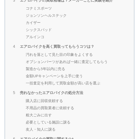
エアロバイクの買取相場は？メーカーごとに実績を紹介
3
コナミスポーツ
ジョンソンヘルステック
カイザー
シックスパッド
アルインコ
エアロバイクを高く買取ってもらうコツは？
4
汚れを落として見た目の印象をよくする
オプションパーツがあれば一緒に査定してもらう
製造から5年以内に売る
金額UPキャンペーンを上手に使う
一括査定を利用して買取金額が高い店を選ぶ
売れなかったエアロバイクの処分方法
5
購入店に回収依頼する
不用品の買取業者に依頼する
粗大ごみに出す
必要としている施設に譲る
友人・知人に譲る
エアロバイクの買取に関するQA
6