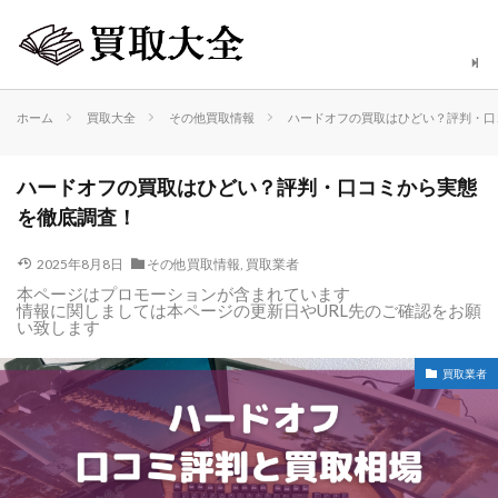
ホーム
買取大全
その他買取情報
ハードオフの買取はひどい？評判・口
ハードオフの買取はひどい？評判・口コミから実態
を徹底調査！
2025年8月8日
その他買取情報
,
買取業者
本ページはプロモーションが含まれています
情報に関しましては本ページの更新日やURL先のご確認をお願
い致します
買取業者