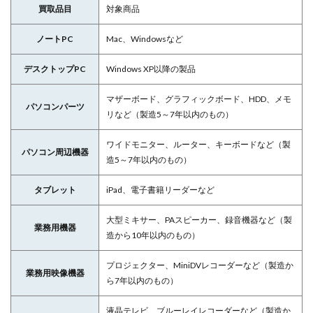
買取品目
対象商品
ノートPC
Mac、Windowsなど
デスクトップPC
Windows XP以降の製品
マザーボード、グラフィックボード、HDD、メモ
パソコンパーツ
リなど（製造5～7年以内のもの）
ワイドモニター、ルーター、キーボードなど（製
パソコン周辺機器
造5～7年以内のもの）
タブレット
iPad、電子書籍リーダーなど
大型ミキサー、PAスピーカー、録音機器など（製
業務用機器
造から10年以内のもの）
プロジェクター、MiniDVレコーダーなど（製造か
業務用映像機器
ら7年以内のもの）
液晶テレビ、ブルーレイレコーダーなど（製造か