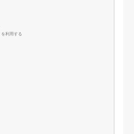
う
）を利用する
く