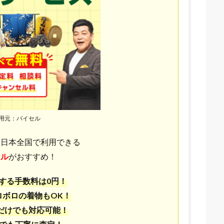
用元：バイセル
ら日本全国で利用できる
セル
がおすすめ！
する手数料は0円！
ロボロの着物もOK！
だけでも対応可能！