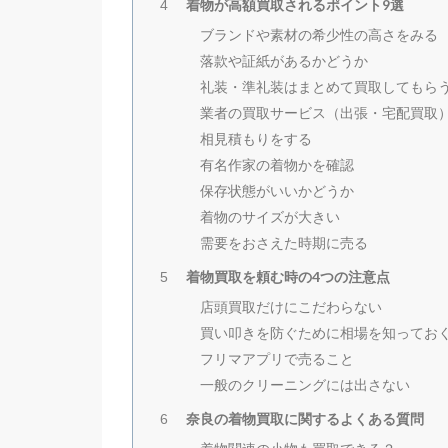
着物が高額買取されるポイント9選
4
ブランドや素材の希少性の高さをみる
落款や証紙があるかどうか
礼装・準礼装はまとめて買取してもら
業者の買取サービス（出張・宅配買取
相見積もりをする
有名作家の着物かを確認
保存状態がいいかどうか
着物のサイズが大きい
需要をおさえた時期に売る
着物買取を頼む時の4つの注意点
5
店頭買取だけにこだわらない
買い叩きを防ぐために相場を知ってお
フリマアプリで売ること
一般のクリーニングには出さない
奈良の着物買取に関するよくある質問
6