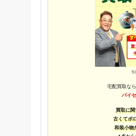
引
宅配買取な
バイ
買取に関
古くてボ
和装小物