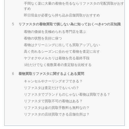
手間なく楽に大量の着物を売るならリファスタの宅配買取がおす
すめ
即日現金が必要なら持ち込み店舗買取がおすすめ
リファスタの着物買取で損しない為に知っておくべき6つの豆知識
5
着物の価値を見極められる専門店を選ぶ
着物の状態を良好に保つ
着物はクリーニングに出しても買取アップしない
高く売れるシーズンに合わせて着物を査定に出す
ヤフオクやメルカリは着物を売る最終手段
1社だけでなく複数業者の査定額を比較する
着物買取リファスタに関するよくある質問
6
キャンセルやクーリングオフできる？
リファスタは査定だけでもいいの？
リファスタでブランドものじゃない着物は買取できる？
リファスタで買取不可の着物はある？
リファスタは金の買取手数料も無料なの？
リファスタの店頭買取できる店舗住所は？