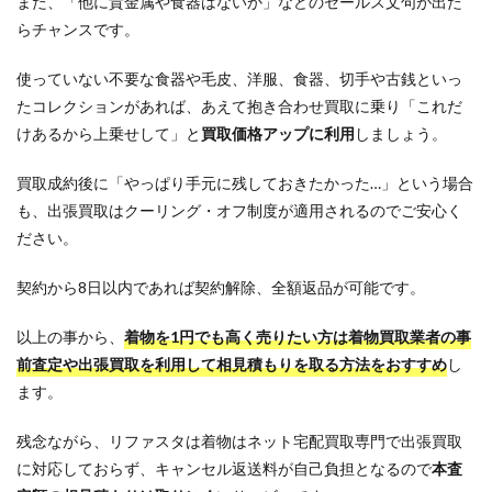
また、「他に貴金属や食器はないか」などのセールス文句が出た
らチャンスです。
使っていない不要な食器や毛皮、洋服、食器、切手や古銭といっ
たコレクションがあれば、あえて抱き合わせ買取に乗り「これだ
けあるから上乗せして」と
買取価格アップに利用
しましょう。
買取成約後に「やっぱり手元に残しておきたかった…」という場合
も、出張買取はクーリング・オフ制度が適用されるのでご安心く
ださい。
契約から8日以内であれば契約解除、全額返品が可能です。
以上の事から、
着物を1円でも高く売りたい方は着物買取業者の事
前査定や出張買取を利用して相見積もりを取る方法をおすすめ
し
ます。
残念ながら、リファスタは着物はネット宅配買取専門で出張買取
に対応しておらず、キャンセル返送料が自己負担となるので
本査