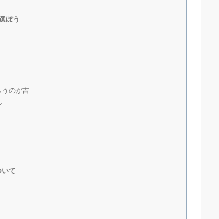
選ぼう
らうのが吉
ル
ついて