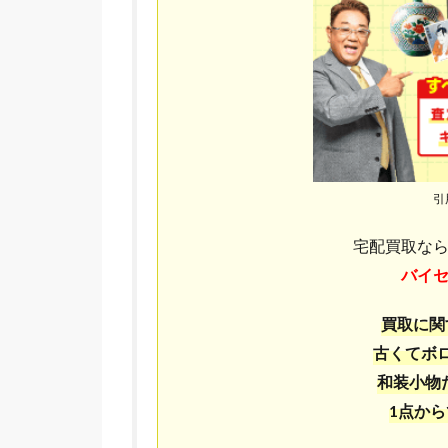
引
宅配買取な
バイ
買取に関
古くてボ
和装小物
1点か