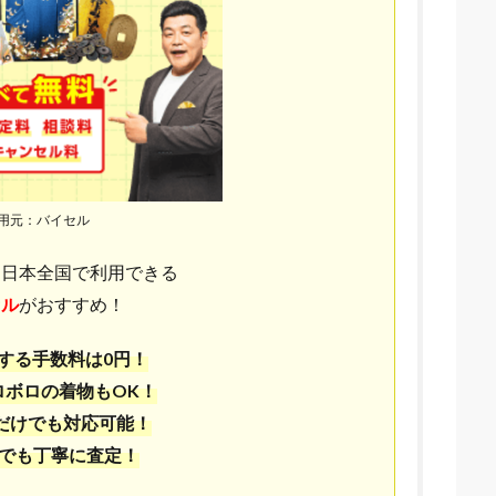
用元：バイセル
ら日本全国で利用できる
セル
がおすすめ！
する手数料は0円！
ロボロの着物もOK！
だけでも対応可能！
らでも丁寧に査定！