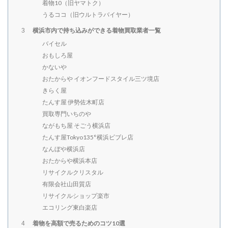
着物10（旧ヤマトク）
うるココ（旧ウルトラバイヤー）
横浜市内で持ち込みができる着物買取業者一覧
3
バイセル
おもしろ屋
かないや
おたからや イオンフードスタイル三ツ境店
きらく屋
たんす屋 伊勢佐木町店
買取専門いちのや
ながもち屋 そごう横浜店
たんす屋Tokyo135°横浜ビブレ店
なんぼや横浜店
おたからや横浜本店
リサイクルクリスタル
有限会社山田質店
リサイクルショップ楽市
エコリング東白楽店
着物を高額で売るためのコツ10選
4