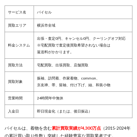
サービス名
バイセル
買取エリア
横浜市全域
出張・査定0円、キャンセル0円、クーリングオフ対応
料金システム
※宅配買取で査定後買取希望されない場合は
返送料がかかります。
買取方法
宅配買取、出張買取、店舗買取
振袖、訪問着、作家着物、common、
買取対象
京友禅、帯、留袖、付け下げ、紬、和装小物
営業時間
24時間年中無休
入金日
即日現金化（または、後日振込）
バイセルは、着物を含む
累計買取実績が4,300万点
（2015-2024年
の累計買い取り件数）突破した経験豊富な買取業者です。