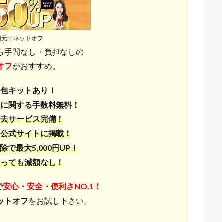
用元：ネットオフ
ら手間なし・負担なしの
オフ
がおすすめ。
梱包キットあり！
取に関する手数料無料！
消去サービス完備！
も公式サイトに掲載！
除で最大5,000円UP！
あっても減額なし！
で
安心・安全・便利さNO.1！
ットオフ
をお試し下さい。