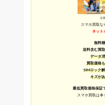
引
スマホ買取な
ネット
無料
送料含む買
データ
買取価格
SIMロック解
キズが
最低買取価格保証
スマホ買取は
ネ