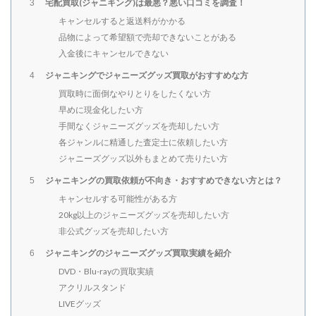
宅配買取(ジャニキング)は最悪？悪い口コミを調査！
3
キャンセルすると返送料がかかる
品物によって希望額で売却できないことがある
入金後にキャンセルできない
ジャニキングでジャニーズグッズ買取がおすすめな方
4
買取時に面倒なやりとりをしたくない方
早めに現金化したい方
手間なくジャニーズグッズを売却したい方
各ジャンルに精通した査定士に依頼したい方
ジャニーズグッズ以外もまとめて売りたい方
ジャニキングの買取依頼が不向き・おすすめできない方とは？
5
キャンセルする可能性がある方
20kg以上のジャニーズグッズを売却したい方
非公式グッズを売却したい方
ジャニキングのジャニーズグッズ買取実績を紹介
6
DVD・Blu-rayの買取実績
アクリルスタンド
LIVEグッズ