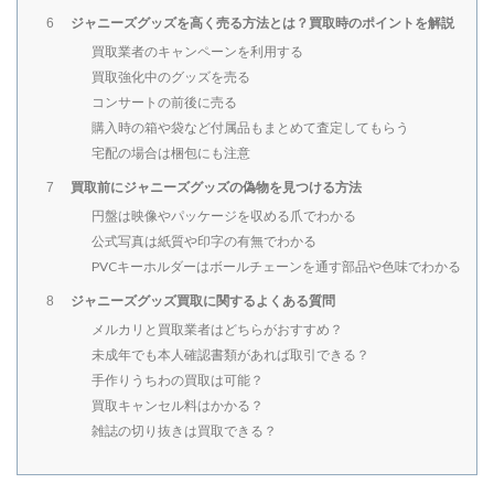
ジャニーズグッズを高く売る方法とは？買取時のポイントを解説
6
買取業者のキャンペーンを利用する
買取強化中のグッズを売る
コンサートの前後に売る
購入時の箱や袋など付属品もまとめて査定してもらう
宅配の場合は梱包にも注意
買取前にジャニーズグッズの偽物を見つける方法
7
円盤は映像やパッケージを収める爪でわかる
公式写真は紙質や印字の有無でわかる
PVCキーホルダーはボールチェーンを通す部品や色味でわかる
ジャニーズグッズ買取に関するよくある質問
8
メルカリと買取業者はどちらがおすすめ？
未成年でも本人確認書類があれば取引できる？
手作りうちわの買取は可能？
買取キャンセル料はかかる？
雑誌の切り抜きは買取できる？