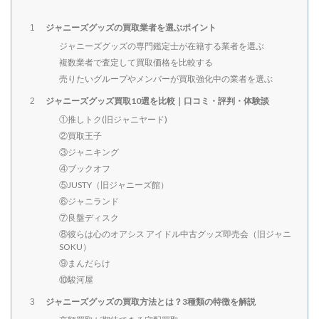
ジャニーズグッズの買取業者を選ぶポイント
1
ジャニーズグッズの専門鑑定士が在籍する業者を選ぶ
複数業者で査定して買取価格を比較する
売りたいグループやメンバーが買取強化中の業者を選ぶ
ジャニーズグッズ買取10選を比較｜口コミ・評判・体験談
2
①推しトク(旧ジャニヤード)
②買取王子
③ジャニキング
④ブックオフ
⑤JUSTY（旧ジャニーズ館）
⑥ジャニランド
⑦良盤ディスク
⑧彼らは心のオアシス アイドル中古グッズ即売会（旧ジャニ
SOKU）
⑨まんだらけ
⑩駿河屋
ジャニーズグッズの買取方法とは？3種類の特徴を解説
3