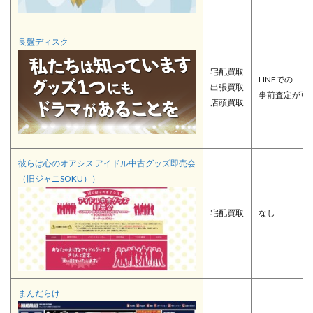
良盤ディスク
宅配買取
LINEでの
出張買取
事前査定が可
店頭買取
彼らは心のオアシス アイドル中古グッズ即売会
（旧ジャニSOKU））
宅配買取
なし
まんだらけ