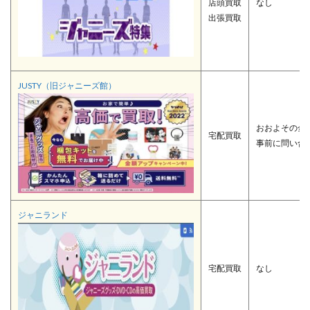
店頭買取
なし
出張買取
JUSTY（旧ジャニーズ館）
おおよその金
宅配買取
事前に問い合
ジャニランド
宅配買取
なし