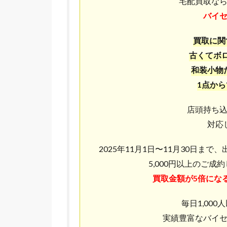
宅配買取な
バイ
買取に関
古くてボ
和装小物
1点か
店頭持ち
対応
2025年11月1日〜11月30日ま
5,000円以上のご成
買取金額が5倍にな
毎日1,00
実績豊富なバイ