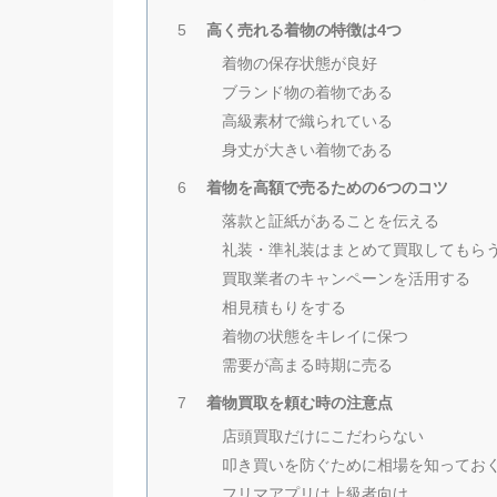
高く売れる着物の特徴は4つ
5
着物の保存状態が良好
ブランド物の着物である
高級素材で織られている
身丈が大きい着物である
着物を高額で売るための6つのコツ
6
落款と証紙があることを伝える
礼装・準礼装はまとめて買取してもら
買取業者のキャンペーンを活用する
相見積もりをする
着物の状態をキレイに保つ
需要が高まる時期に売る
着物買取を頼む時の注意点
7
店頭買取だけにこだわらない
叩き買いを防ぐために相場を知ってお
フリマアプリは上級者向け