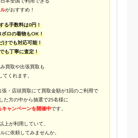
ら日本全国で利用できる
セル
がおすすめ！
する手数料は0円！
ロボロの着物もOK！
だけでも対応可能！
らでも丁寧に査定！
込み買取や出張買取も
してくれます。
で、出張・店頭買取にて買取金額が1回のご利用で
約した方の中から抽選で25名様に
る
キャンペーンを開催中
です。
0人以上が利用していて、
セルに依頼してみませんか。