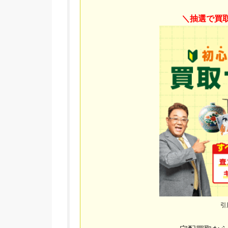
＼抽選で買
引