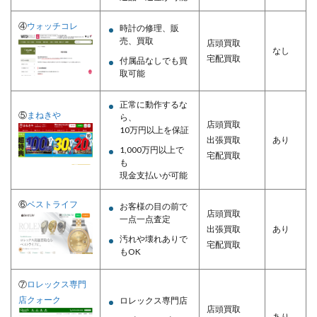
④
ウォッチコレ
時計の修理、販
売、買取
店頭買取
なし
宅配買取
付属品なしでも買
取可能
正常に動作するな
⑤
まねきや
ら、
店頭買取
10万円以上を保証
出張買取
あり
1,000万円以上で
宅配買取
も
現金支払いが可能
⑥
ベストライフ
お客様の目の前で
店頭買取
一点一点査定
出張買取
あり
汚れや壊れありで
宅配買取
もOK
⑦
ロレックス専門
店クォーク
ロレックス専門店
店頭買取
あり