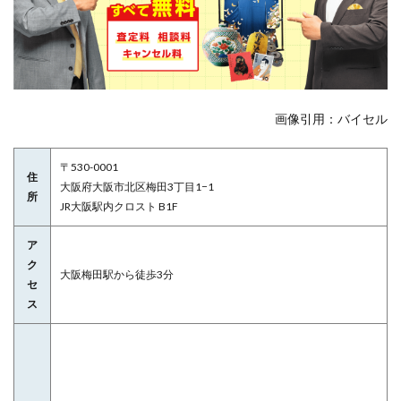
画像引用：バイセル
〒530-0001
住
大阪府大阪市北区梅田3丁目1−1
所
JR大阪駅内クロスト B1F
ア
ク
大阪梅田駅から徒歩3分
セ
ス