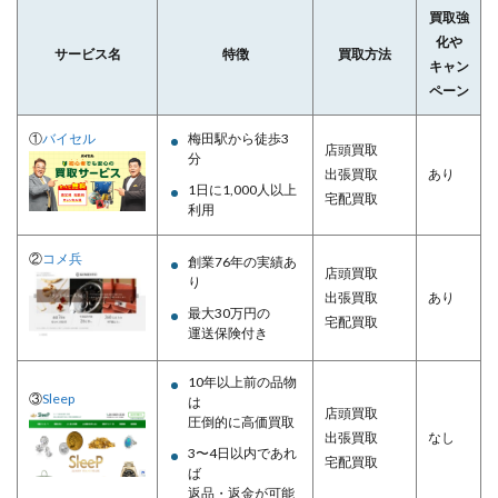
買取強
化や
サービス名
特徴
買取方法
キャン
ペーン
①
バイセル
梅田駅から徒歩3
店頭買取
分
出張買取
あり
1日に1,000人以上
宅配買取
利用
②
コメ兵
創業76年の実績あ
店頭買取
り
出張買取
あり
最大30万円の
宅配買取
運送保険付き
10年以上前の品物
③
Sleep
は
店頭買取
圧倒的に高価買取
出張買取
なし
3〜4日以内であれ
宅配買取
ば
返品・返金が可能