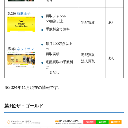
あり
第2位
買取王子
買取ジャンル
60種類以上
宅配買取
あり
手数料全て無料
毎月100万点以上
第3位
ネットオフ
の
買取実績
宅配買取
あり
法人買取
宅配買取の手数料
は
一切なし
※2024年11月現在の情報です。
第1位ザ・ゴールド