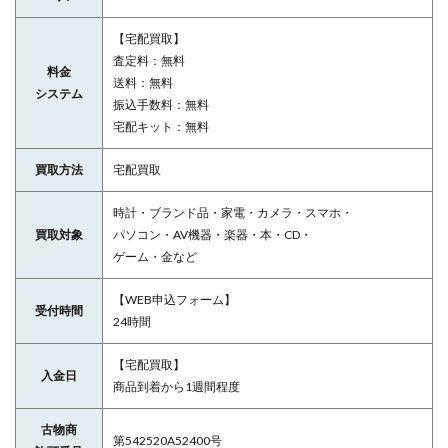
【宅配買取】
査定料：無料
料金
送料：無料
システム
振込手数料：無料
宅配キット：無料
買取方法
宅配買取
時計・ブランド品・家電・カメラ・スマホ・
買取対象
パソコン・AV機器・楽器・本・CD・
ゲーム・金など
【WEB申込フォーム】
受付時間
24時間
【宅配買取】
入金日
商品到着から1週間程度
古物商
第542520A52400号