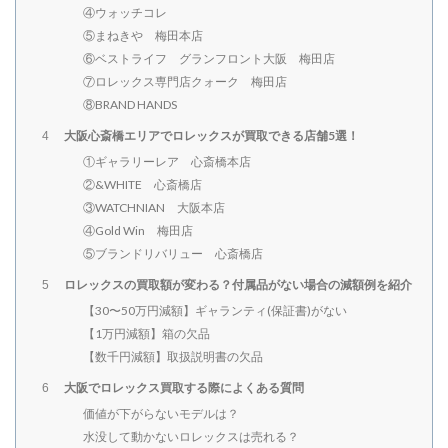
④ウォッチコレ
⑤まねきや 梅田本店
⑥ベストライフ グランフロント大阪 梅田店
⑦ロレックス専門店クォーク 梅田店
⑧BRAND HANDS
大阪心斎橋エリアでロレックスが買取できる店舗5選！
4
①ギャラリーレア 心斎橋本店
②&WHITE 心斎橋店
③WATCHNIAN 大阪本店
④Gold Win 梅田店
⑤ブランドリバリュー 心斎橋店
ロレックスの買取額が変わる？付属品がない場合の減額例を紹介
5
【30〜50万円減額】ギャランティ(保証書)がない
【1万円減額】箱の欠品
【数千円減額】取扱説明書の欠品
大阪でロレックス買取する際によくある質問
6
価値が下がらないモデルは？
水没して動かないロレックスは売れる？