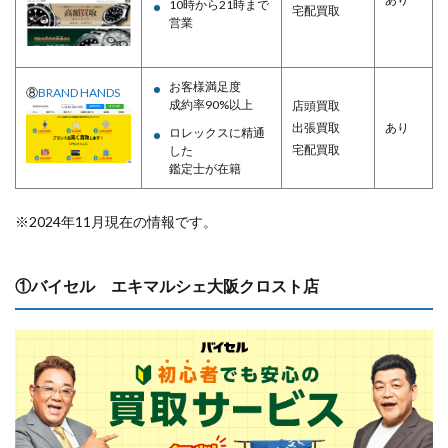
10時から21時まで
宅配買取
営業
お客様満足度
⑧
BRAND HANDS
成約率90%以上
店頭買取
出張買取
あり
ロレックスに精通
宅配買取
した
鑑定士が在籍
※2024年11月現在の情報です。
①バイセル エキマルシェ大阪クロスト店